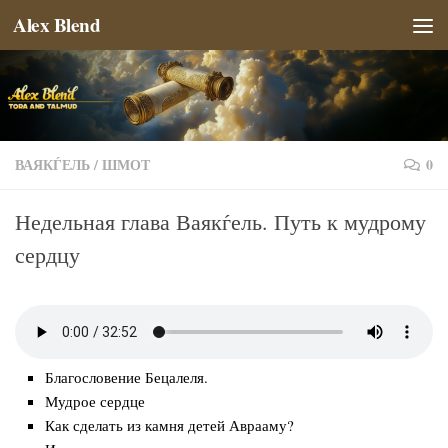
Alex Blend
Перейти к содержимому
ВАЯКЃЕЛЬ
/
ШМОТ
0
Недельная глава Ваякѓель. Путь к мудрому
сердцу
Благословение Бецалеля.
Мудрое сердце
Как сделать из камня детей Аврааму?