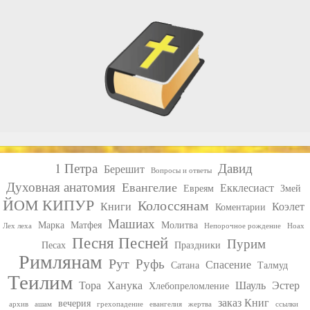
1 Петра
Давид
Берешит
Вопросы и ответы
Духовная анатомия
Евангелие
Екклесиаст
Евреям
Змей
ЙОМ КИПУР
Колоссянам
Книги
Коэлет
Коментарии
Машиах
Марка
Матфея
Молитва
Лех леха
Непорочное рождение
Ноах
Песня Песней
Пурим
Песах
Праздники
Римлянам
Рут
Руфь
Спасение
Сатана
Талмуд
Теилим
Тора
Ханука
Шауль
Эстер
Хлебопреломление
заказ Книг
вечерия
архив
ашам
грехопадение
евангелия
жертва
ссылки