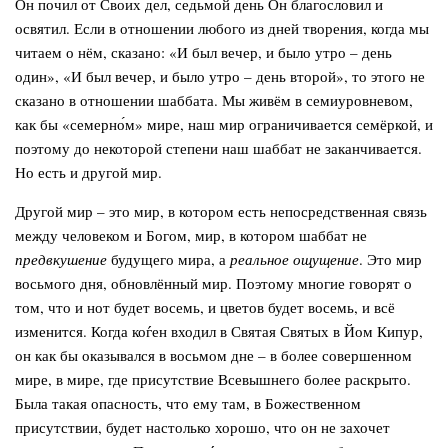
Он почил от Своих дел, седьмой день Он благословил и
освятил. Если в отношении любого из дней творения, когда мы
читаем о нём, сказано: «И был вечер, и было утро – день
один», «И был вечер, и было утро – день второй», то этого не
сказано в отношении шаббата. Мы живём в семиуровневом,
как бы «семерно́м» мире, наш мир ограничивается семёркой, и
поэтому до некоторой степени наш шаббат не заканчивается.
Но есть и другой мир.
Другой мир – это мир, в котором есть непосредственная связь
между человеком и Богом, мир, в котором шаббат не
предвкушение
будущего мира, а
реальное ощущение
. Это мир
восьмого дня, обновлённый мир. Поэтому многие говорят о
том, что и нот будет восемь, и цветов будет восемь, и всё
изменится. Когда коѓен входил в Святая Святых в Йом Кипур,
он как бы оказывался в восьмом дне – в более совершенном
мире, в мире, где присутствие Всевышнего более раскрыто.
Была такая опасность, что ему там, в Божественном
присутствии, будет настолько хорошо, что он не захочет