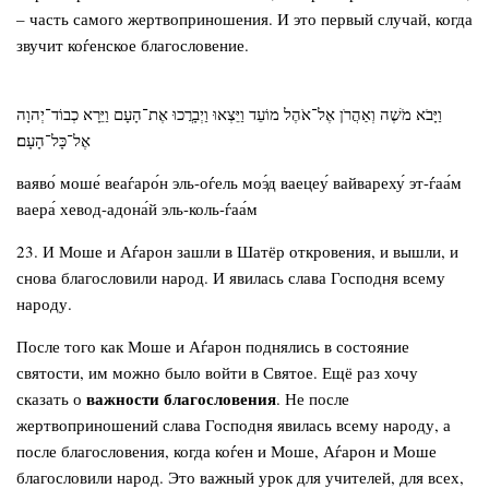
– часть самого жертвоприношения. И это первый случай, когда
звучит коѓенское благословение.
וַיָּבֹא מֹשֶׁה וְאַהֲרֹן אֶל־אֹהֶל מוֹעֵד וַיֵּצְאוּ וַיְבָרֲכוּ אֶת־הָעָם וַיֵּרָא כְבוֹד־יְהוָה
אֶל־כָּל־הָעָם׃
ваяво́ моше́ веаѓаро́н эль-оѓель моэ́д ваецеу́ вайвареху́ эт-ѓаа́м
ваера́ хевод-адона́й эль-коль-ѓаа́м
23. И Моше и Аѓарон зашли в Шатёр откровения, и вышли, и
снова благословили народ. И явилась слава Господня всему
народу.
После того как Моше и Аѓарон поднялись в состояние
святости, им можно было войти в Святое. Ещё раз хочу
важности благословения
сказать о
. Не после
жертвоприношений слава Господня явилась всему народу, а
после благословения, когда коѓен и Моше, Аѓарон и Моше
благословили народ. Это важный урок для учителей, для всех,