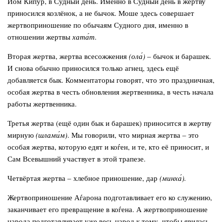
Йом Кипур, в Судный день. Именно в Судный день в жертву
приносился козлёнок, а не бычок. Моше здесь совершает
жертвоприношение по обычаям Судного дня, именно в
отношении жертвы
хата́т
.
Вторая жертва, жертва всесожжения
(ола́)
– бычок и барашек.
И снова обычно приносился только агнец, здесь ещё
добавляется бык. Комментаторы говорят, что это праздничная,
особая жертва в честь обновления жертвенника, в честь начала
работы жертвенника.
Третья жертва (ещё один бык и барашек) приносится в жертву
мирную
(шлами́м)
. Мы говорили, что мирная жертва – это
особая жертва, которую едят и коѓен, и те, кто её приносит, и
Сам Всевышний участвует в этой трапезе.
Четвёртая жертва – хлебное приношение, дар
(минха́).
Жертвоприношение Аѓарона подготавливает его ко служению,
заканчивает его превращение в коѓена. А жертвоприношение
народа подготавливает уже весь народ к тому, чтобы явилась