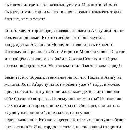
пытался смотреть под разными углами. И, как это обычно
бывает, комментарии часто говорят о самих комментаторах
больше, чем о тексте.
Есть такие, которые представляют Надава и Авиѓу людьми не
совсем хорошими. Кто-то говорит, что они мечтали
«подсидеть» Аѓарона и Моше, мечтали занять их место.
Поэтому они решили: «Если Аѓарон и Моше заходят в Святое,
мы пойдём дальше, мы зайдём в Святая Святых и выйдем
оттуда победителями. Ух, как мы тогда благословим народ!»
Были те, кто обращал внимание на то, что Надав и Авиѓу не
женаты. Хотя Аѓарону на тот момент уже 84 года, и можно
предположить, что у него не маленькие дети, а дети вполне
себе брачного возраста. Почему они не женаты? По мнению
этих комментаторов, они не находят себе пары, считая так:
«Дядя у нас, почитай, президент, папа у нас –
первосвященник. Кто же из девушек, из этих простушек будет
нас достоин?» И по гордости своей, по сословной гордости