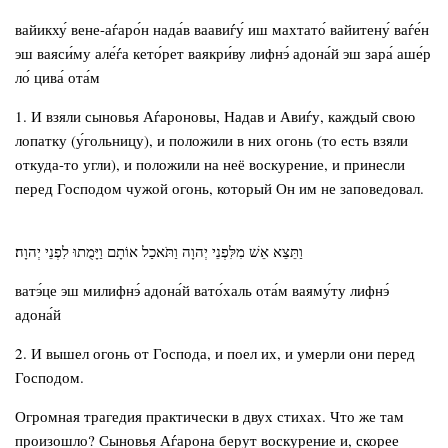
вайикху́ вене-аѓаро́н нада́в ваавиѓу́ иш махтато́ вайитену́ ваѓе́н
эш ваяси́му але́ѓа кето́рет ваякри́ву лифнэ́ адона́й эш зара́ аше́р
ло́ цива́ ота́м
1. И взяли сыновья Аѓароновы, Надав и Авиѓу, каждый свою
лопатку (у́гольницу), и положили в них огонь (то есть взяли
откуда-то угли), и положили на неё воскурение, и принесли
перед Господом чужой огонь, который Он им не заповедовал.
וַתֵּצֵא אֵשׁ מִלִּפְנֵי יְהוָה וַתֹּאכַל אוֹתָם וַיָּמֻתוּ לִפְנֵי יְהוָה׃
ватэ́це эш милифнэ́ адона́й вато́халь ота́м ваяму́ту лифнэ́
адона́й
2. И вышел огонь от Господа, и поел их, и умерли они перед
Господом.
Огромная трагедия практически в двух стихах. Что же там
произошло? Сыновья Аѓарона берут воскурение и, скорее