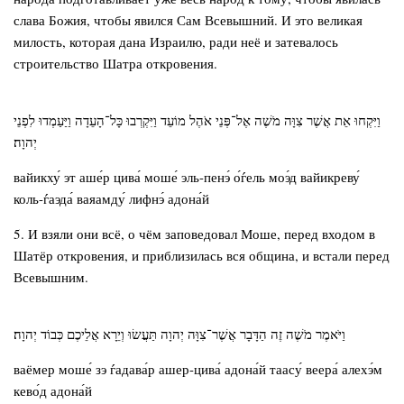
слава Божия, чтобы явился Сам Всевышний. И это великая
милость, которая дана Израилю, ради неё и затевалось
строительство Шатра откровения.
וַיִּקְחוּ אֵת אֲשֶׁר צִוָּה מֹשֶׁה אֶל־פְּנֵי אֹהֶל מוֹעֵד וַיִּקְרְבוּ כָּל־הָעֵדָה וַיַּעַמְדוּ לִפְנֵי
יְהוָה׃
вайикху́ эт аше́р цива́ моше́ эль-пенэ́ о́ѓель моэ́д вайикреву́
коль-ѓаэда́ ваяамду́ лифнэ́ адона́й
5. И взяли они всё, о чём заповедовал Моше, перед входом в
Шатёр откровения, и приблизилась вся община, и встали перед
Всевышним.
וַיֹּאמֶר מֹשֶׁה זֶה הַדָּבָר אֲשֶׁר־צִוָּה יְהוָה תַּעֲשׂוּ וְיֵרָא אֲלֵיכֶם כְּבוֹד יְהוָה׃
ваёмер моше́ зэ ѓадава́р ашер-цива́ адона́й таасу́ веера́ алехэ́м
кево́д адона́й