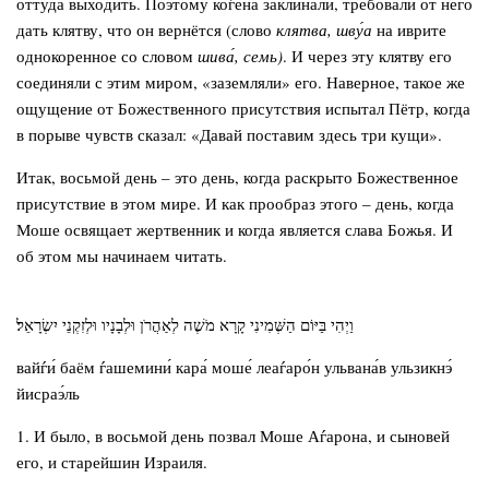
оттуда выходить. Поэтому коѓена заклинали, требовали от него
дать клятву, что он вернётся (слово
клятва, шву́а
на иврите
однокоренное со словом
шива́,
семь)
. И через эту клятву его
соединяли с этим миром, «заземляли» его. Наверное, такое же
ощущение от Божественного присутствия испытал Пётр, когда
в порыве чувств сказал: «Давай поставим здесь три кущи».
Итак, восьмой день – это день, когда раскрыто Божественное
присутствие в этом мире. И как прообраз этого – день, когда
Моше освящает жертвенник и когда является слава Божья. И
об этом мы начинаем читать.
וַיְהִי בַּיּוֹם הַשְּׁמִינִי קָרָא מֹשֶׁה לְאַהֲרֹן וּלְבָנָיו וּלְזִקְנֵי יִשְׂרָאֵל׃
вайѓи́ баём ѓашемини́ кара́ моше́ леаѓаро́н ульвана́в ульзикнэ́
йисраэ́ль
1. И было, в восьмой день позвал Моше Аѓарона, и сыновей
его, и старейшин Израиля.