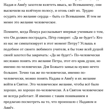
Надав и Авиѓу захотели взлететь ввысь, ко Всевышнему, они
выскочили на взлётную полосу, и огонь сжёг их. Трудно
осудить это желание сердца – быть со Всевышним. И тем не
менее это желание человеческое.
Помните, когда Йешуа рассказывает впервые ученикам о том,
что Он должен пострадать, Пётр говорит: «Да не будет!» Кто
из нас не симпатизирует в этот момент Петру? Услышь я
подобное от своего любимого учителя, я бы тоже всей душой
своей захотел бы закричать: «Да не будет!» По-человечески
несложно понять это желание Петра, этот его крик души, но
именно по-человечески. Для Божьего замысла нужно нечто
большее. Точно так же по-человечески, именно по-
человечески, можно понять Надава и Авиѓу и их желание
войти в Святое. Это человеческое желание, чтобы всё было
хорошо, но хорошо по-человечески. А в Святом человеческое
не всегда работает. И именно с таким пониманием я
предлагаю посмотреть на то, что произошло с Надавом и
Авиѓу.