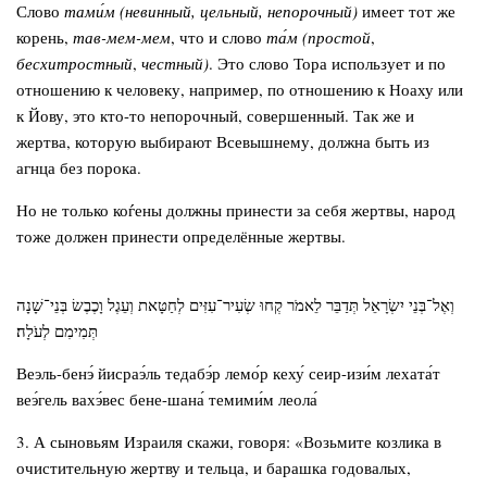
Слово
тами́м (невинный, цельный,
непорочный)
имеет тот же
корень,
тав-мем-мем
, что и слово
та́м (простой
,
бесхитростный
,
честный)
. Это слово Тора использует и по
отношению к человеку, например, по отношению к Ноаху или
к Йову, это кто-то непорочный, совершенный. Так же и
жертва, которую выбирают Всевышнему, должна быть из
агнца без порока.
Но не только коѓены должны принести за себя жертвы, народ
тоже должен принести определённые жертвы.
וְאֶל־בְּנֵי יִשְׂרָאֵל תְּדַבֵּר לֵאמֹר קְחוּ שְׂעִיר־עִזִּים לְחַטָּאת וְעֵגֶל וָכֶבֶשׂ בְּנֵי־שָׁנָה
תְּמִימִם לְעֹלָה׃
Веэль-бенэ́ йисраэ́ль тедабэ́р лемо́р кеху́ сеир-изи́м лехата́т
веэ́гель вахэ́вес бене-шана́ темими́м леола́
3. А сыновьям Израиля скажи, говоря: «Возьмите козлика в
очистительную жертву и тельца, и барашка годовалых,