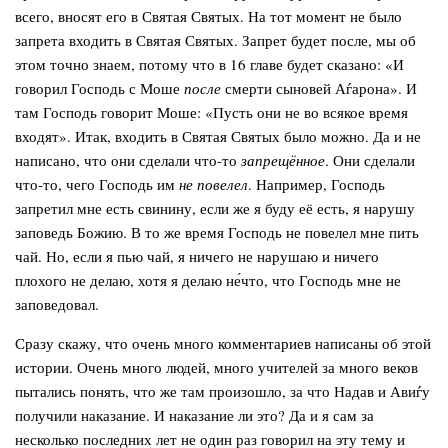
всего, вносят его в Святая Святых. На тот момент не было
запрета входить в Святая Святых. Запрет будет после, мы об
этом точно знаем, потому что в 16 главе будет сказано: «И
говорил Господь с Моше
после
смерти сыновей Аѓарона». И
там Господь говорит Моше: «Пусть они не во всякое время
входят». Итак, входить в Святая Святых было можно. Да и не
написано, что они сделали что-то
запрещённое
. Они сделали
что-то, чего Господь им
не повелел
. Например, Господь
запретил мне есть свинину, если же я буду её есть, я нарушу
заповедь Божию. В то же время Господь не повелел мне пить
чай. Но, если я пью чай, я ничего не нарушаю и ничего
плохого не делаю, хотя я делаю не́что, что Господь мне не
заповедовал.
Сразу скажу, что очень много комментариев написаны об этой
истории. Очень много людей, много учителей за много веков
пытались понять, что же там произошло, за что Надав и Авиѓу
получили наказание. И наказание ли это? Да и я сам за
несколько последних лет не один раз говорил на эту тему и