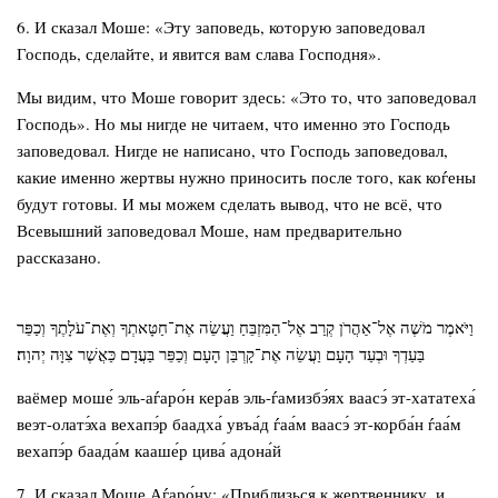
6. И сказал Моше: «Эту заповедь, которую заповедовал
Господь, сделайте, и явится вам слава Господня».
Мы видим, что Моше говорит здесь: «Это то, что заповедовал
Господь». Но мы нигде не читаем, что именно это Господь
заповедовал. Нигде не написано, что Господь заповедовал,
какие именно жертвы нужно приносить после того, как коѓены
будут готовы. И мы можем сделать вывод, что не всё, что
Всевышний заповедовал Моше, нам предварительно
рассказано.
וַיֹּאמֶר מֹשֶׁה אֶל־אַהֲרֹן קְרַב אֶל־הַמִּזְבֵּחַ וַעֲשֵׂה אֶת־חַטָּאתְךָ וְאֶת־עֹלָתֶךָ וְכַפֵּר
בַּעַדְךָ וּבְעַד הָעָם וַעֲשֵׂה אֶת־קָרְבַּן הָעָם וְכַפֵּר בַּעֲדָם כַּאֲשֶׁר צִוָּה יְהוָה׃
ваёмер моше́ эль-аѓаро́н кера́в эль-ѓамизбэ́ях ваасэ́ эт-хататеха́
веэт-олатэ́ха вехапэ́р баадха́ увъа́д ѓаа́м ваасэ́ эт-корба́н ѓаа́м
вехапэ́р баада́м кааше́р цива́ адона́й
7. И сказал Моше Аѓаро́ну: «Приблизься к жертвеннику, и