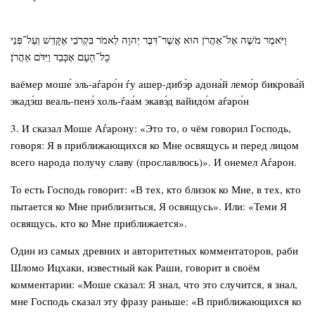
וַיֹּאמֶר מֹשֶׁה אֶל־אַהֲרֹן הוּא אֲשֶׁר־דִּבֶּר יְהוָה לֵאמֹר בִּקְרֹבַי אֶקָּדֵשׁ וְעַל־פְּנֵי
כָל־הָעָם אֶכָּבֵד וַיִּדֹּם אַהֲרֹן׃
ваёмер моше́ эль-аѓаро́н ѓу ашер-дибэ́р адона́й лемо́р бикрова́й
экадэ́ш веаль-пенэ́ холь-ѓаа́м экавэ́д вайидо́м аѓаро́н
3. И сказал Моше Аѓарону: «Это то, о чём говорил Господь,
говоря: Я в приближающихся ко Мне освящусь и перед лицом
всего народа получу славу (прославлюсь)». И онемел Аѓарон.
То есть Господь говорит: «В тех, кто близок ко Мне, в тех, кто
пытается ко Мне приблизиться, Я освящусь». Или: «Теми Я
освящусь, кто ко Мне приближается».
Один из самых древних и авторитетных комментаторов, раби
Шломо Ицхаки, известный как Раши, говорит в своём
комментарии: «Моше сказал: Я знал, что это случится, я знал,
мне Господь сказал эту фразу раньше: «В приближающихся ко