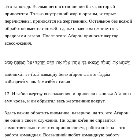
Это заповедь Всевышнего в отношении быка, который
приносится. Только внутренний жир и органы, которые
перечислены, приносятся на жертвенник. Остальное без всякой
обработки вместе с кожей и даже с навозом сжигается за
пределами лагеря. После этого Аѓарон приносит жертву
всесожжения.
וַיִּשְׁחַט אֶת־הָעֹלָה וַיַּמְצִאוּ בְּנֵי אַהֲרֹן אֵלָיו אֶת־הַדָּם וַיִּזְרְקֵהוּ עַל־הַמִּזְבֵּחַ סָבִיב׃
вайишха́т эт-ѓола́ ваямци́у бенэ́ аѓаро́н эла́в эт-ѓада́м
вайизрекэ́ѓу аль-ѓамизбэ́ях савив
12. И забил жертву всесожжения, и принесли сыновья Аѓарона
ему кровь, и он обрызгал весь жертвенник вокруг.
Здесь важно обратить внимание, наверное, на то, что Аѓарон
не один в своём служении. Ни один коѓен не справится
самостоятельно с жертвоприношением, работа коѓена – это
работа командная. Всевышний любит командную работу.