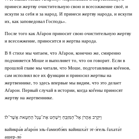
принеси жертву очистительную свою и всесожжение своё, и
искупи за себя и за народ. И принеси жертву народа, и искупи
их, как заповедовал Господь».
После того как Аѓарон приносит свою очистительную жертву
и всесожжение, приносится и жертва народа.
В 8 стихе мы читаем, что Аѓарон, конечно же, смиренно
подчиняется Моше и выполняет то, что он говорит. Если в
прошлой главе мы читали, что Моше, подготавливая коѓенов,
сам исполнял все их функции и приносил жертвы на
жертвеннике, то здесь впервые мы видим, что это делает
Аѓарон. Первый случай в истории, когда коѓены приносят
жертву на жертвеннике.
וַיִּקְרַב אַהֲרֹן אֶל־הַמִּזְבֵּחַ וַיִּשְׁחַט אֶת־עֵגֶל הַחַטָּאת אֲשֶׁר־לוֹ׃
вайикра́в аѓаро́н эль-ѓамизбэ́ях вайишха́т эт-э́гель ѓахата́т
ашер-ло́