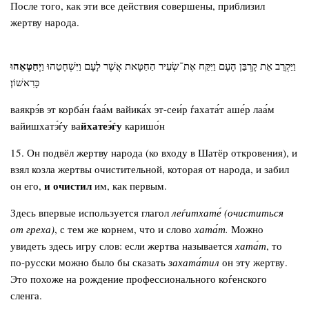
После того, как эти все действия совершены, приблизил
жертву народа.
יְחַטְּאֵהוּ
וַיַּקְרֵב אֵת קָרְבַּן הָעָם וַיִּקַּח אֶת־שְׂעִיר הַחַטָּאת אֲשֶׁר לָעָם וַיִּשְׁחָטֵהוּ וַ
כָּרִאשׁוֹן׃
ваякрэ́в эт корба́н ѓаа́м вайика́х эт-сеи́р ѓахата́т аше́р лаа́м
йхатеэ́ѓу
вайишхатэ́ѓу ва
каришо́н
15. Он подвёл жертву народа (ко входу в Шатёр откровения), и
взял козла жертвы очистительной, которая от народа, и забил
и очистил
он его,
им, как первым.
Здесь впервые используется глагол
леѓитхате́ (очиститься
от греха)
, с тем же корнем, что и слово
хата́т.
Можно
увидеть здесь игру слов: если жертва называется
хата́т
, то
по-русски можно было бы сказать
захата́тил
он эту жертву.
Это похоже на рождение профессионального коѓенского
сленга.