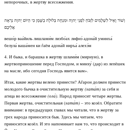
непорочных, в жертву всесожжения.
וְשׁוֹר וָאַיִל לִשְׁלָמִים לִזְבֹּחַ לִפְנֵי יְהוָה וּמִנְחָה בְּלוּלָה בַשָּׁמֶן כִּי הַיּוֹם יְהוָה נִרְאָה
אֲלֵיכֶם׃
вешо́р ваа́йиль лишлами́м лизбо́ах лифнэ́ адона́й уминха́
белула́ ваша́мен ки ѓаём адона́й ниръа́ алехэ́м
4. И быка, и барашка в жертву шлами́м (мирную), в
жертвоприношение перед Господом, и минху́ (дар) из лепёшек
на масле, ибо сегодня Господь явится вам».
Итак, какие жертвы велено принести? Аѓарон должен принести
молодого бычка в очистительную жертву
(хата́т)
за себя и
агнца во всесожжение
(ола́)
. Народ приносит четыре жертвы.
Первая жертва, очистительная (
хата́т)
– это козёл. Обратите
внимание: в предыдущих главах мы читали, что в жертву за
грех народа приносится бык. Здесь мы читаем, что
приносится козёл. И это напоминает нам то, что происходит в