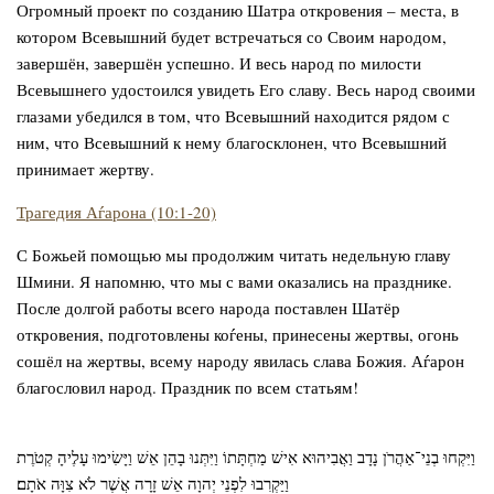
Огромный проект по созданию Шатра откровения – места, в
котором Всевышний будет встречаться со Своим народом,
завершён, завершён успешно. И весь народ по милости
Всевышнего удостоился увидеть Его славу. Весь народ своими
глазами убедился в том, что Всевышний находится рядом с
ним, что Всевышний к нему благосклонен, что Всевышний
принимает жертву.
Трагедия Аѓарона (10:1-20)
С Божьей помощью мы продолжим читать недельную главу
Шмини. Я напомню, что мы с вами оказались на празднике.
После долгой работы всего народа поставлен Шатёр
откровения, подготовлены коѓены, принесены жертвы, огонь
сошёл на жертвы, всему народу явилась слава Божия. Аѓарон
благословил народ. Праздник по всем статьям!
וַיִּקְחוּ בְנֵי־אַהֲרֹן נָדָב וַאֲבִיהוּא אִישׁ מַחְתָּתוֹ וַיִּתְּנוּ בָהֵן אֵשׁ וַיָּשִׂימוּ עָלֶיהָ קְטֹרֶת
וַיַּקְרִבוּ לִפְנֵי יְהוָה אֵשׁ זָרָה אֲשֶׁר לֹא צִוָּה אֹתָם׃