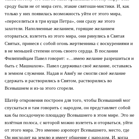
сроду были не от мира сего, этакие святоши-мистики. И, как
только у них появилась возможность уйти от этого мира,
«переселиться в три кущи Петра», они сразу же этого
захотели. Наполненные желанием, горящие желанием
оторваться, взлететь из этого мира, они ринулись в Святая
Святых, принеся с собой огонь жертвенника с воскурениями и
в не меньшей степени огонь своего сердца. В послании
Филиппийцам Павел говорит: «…имею желание разрешиться и
быть с Машиахом». Павел сдерживал своё желание, оставаясь
в земном служении. Надав и Авиѓу не смогли своё желание
сдержать и растворились в Святом, растворились во
Всевышнем и из-за этого сгорели.
Шатёр откровения построен для того, чтобы Всевышний мог
спускаться и там говорить с народом, он представляет собой
как бы посадочную площадку Всевышнего в этом мире. Это не
взлётная полоса, с которой можно взлететь и оторваться, уйти
от этого мира. Это именно аэропорт Всевышнего, место, где
Он нисходит на землю и имеет общение с народом. И, когда