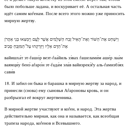
было побольше ладана, и воскуривает её. А остальная часть
идёт самим коѓенам. После всего этого можно уже приносить
мирную жертву.
וַיִּשְׁחַט אֶת־הַשּׁוֹר וְאֶת־הָאַיִל זֶבַח הַשְּׁלָמִים אֲשֶׁר לָעָם וַיַּמְצִאוּ בְּנֵי אַהֲרֹן
אֶת־הַדָּם אֵלָיו וַיִּזְרְקֵהוּ עַל־הַמִּזְבֵּחַ סָבִיב׃
вайишха́т эт-ѓашо́р веэт-ѓаа́йиль зэ́вах ѓашелами́м аше́р лаа́м
ваямци́у бенэ́ аѓаро́н эт-ѓада́м эла́в вайизрекэ́ѓу аль-ѓамизбэ́ях
сави́в
18. И забил он быка и барашка в мирную жертву за народ, и
принесли (снова) ему сыновья Аѓароновы кровь, и он
разбрызгал её вокруг жертвенника.
В мирной жертве участвуют и коѓен, и народ. Эта жертва
действительно мирная, как она и называется, как всеобщая
трапеза народа, коѓенов и Всевышнего.