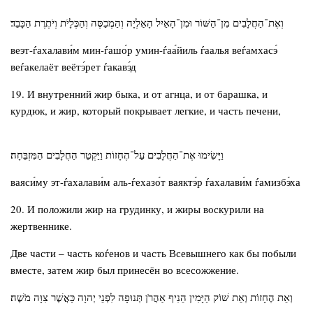
וְאֶת־הַחֲלָבִים מִן־הַשּׁוֹר וּמִן־הָאַיִל הָאַלְיָה וְהַמְכַסֶּה וְהַכְּלָיֹת וְיֹתֶרֶת הַכָּבֵד׃
веэт-ѓахалави́м мин-ѓашо́р умин-ѓаа́йиль ѓаалья веѓамхасэ́
веѓакелаёт веётэ́рет ѓакавэ́д
19. И внутренний жир быка, и от агнца, и от барашка, и
курдюк, и жир, который покрывает легкие, и часть печени,
וַיָּשִׂימוּ אֶת־הַחֲלָבִים עַל־הֶחָזוֹת וַיַּקְטֵר הַחֲלָבִים הַמִּזְבֵּחָה׃
ваяси́му эт-ѓахалави́м аль-ѓехазо́т ваяктэ́р ѓахалави́м ѓамизбэ́ха
20. И положили жир на грудинку, и жиры воскурили на
жертвеннике.
Две части – часть коѓенов и часть Всевышнего как бы побыли
вместе, затем жир был принесён во всесожжение.
וְאֵת הֶחָזוֹת וְאֵת שׁוֹק הַיָּמִין הֵנִיף אַהֲרֹן תְּנוּפָה לִפְנֵי יְהוָה כַּאֲשֶׁר צִוָּה מֹשֶׁה׃