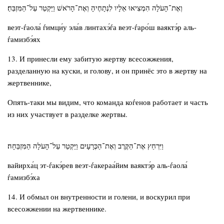
וְאֶת־הָעֹלָה הִמְצִיאוּ אֵלָיו לִנְתָחֶיהָ וְאֶת־הָרֹאשׁ וַיַּקְטֵר עַל־הַמִּזְבֵּחַ׃
веэт-ѓаола́ ѓимци́у эла́в линтахэ́ѓа веэт-ѓаро́ш ваяктэ́р аль-
ѓамизбэ́ях
13. И принесли ему забитую жертву всесожжения,
разделанную на куски, и голову, и он принёс это в жертву на
жертвеннике,
Опять-таки мы видим, что команда коѓенов работает и часть
из них участвует в разделке жертвы.
וַיִּרְחַץ אֶת־הַקֶּרֶב וְאֶת־הַכְּרָעָיִם וַיַּקְטֵר עַל־הָעֹלָה הַמִּזְבֵּחָה׃
вайирха́ц эт-ѓакэ́рев веэт-ѓакераа́йим ваяктэ́р аль-ѓаола́
ѓамизбэ́ха
14. И обмыл он внутренности и голени, и воскурил при
всесожжении на жертвеннике.