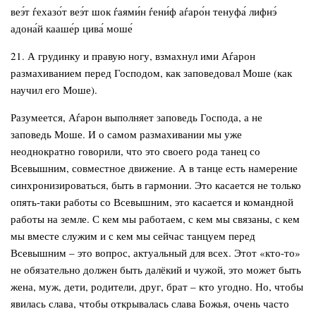
веэ́т ѓехазо́т веэ́т шок ѓаями́н ѓени́ф аѓаро́н тенуфа́ лифнэ́
адона́й кааше́р цива́ моше́
21. А грудинку и правую ногу, взмахнул ими Аѓарон
размахиванием перед Господом, как заповедовал Моше (как
научил его Моше).
Разумеется, Аѓарон выполняет заповедь Господа, а не
заповедь Моше. И о самом размахивании мы уже
неоднократно говорили, что это своего рода танец со
Всевышним, совместное движение. А в танце есть намерение
синхронизироваться, быть в гармонии. Это касается не только
опять-таки работы со Всевышним, это касается и командной
работы на земле. С кем мы работаем, с кем мы связаны, с кем
мы вместе служим и с кем мы сейчас танцуем перед
Всевышним – это вопрос, актуальный для всех. Этот «кто-то»
не обязательно должен быть далёкий и чужой, это может быть
жена, муж, дети, родители, друг, брат – кто угодно. Но, чтобы
явилась слава, чтобы открывалась слава Божья, очень часто