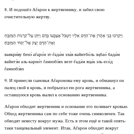
8. И подошёл Аѓарон к жертвеннику, и забил свою
очистительную жертву.
וַיַּקְרִבוּ בְּנֵי אַהֲרֹן אֶת־הַדָּם אֵלָיו וַיִּטְבֹּל אֶצְבָּעוֹ בַּדָּם וַיִּתֵּן עַל־קַרְנוֹת הַמִּזְבֵּחַ
וְאֶת־הַדָּם יָצַק אֶל־יְסוֹד הַמִּזְבֵּחַ׃
ваякри́ву бенэ́ аѓаро́н эт-ѓада́м эла́в вайитбо́ль эцбао́ бада́м
вайитэ́н аль-карно́т ѓамизбэ́ях веэт-ѓада́м яца́к эль-есо́д
ѓамизбэ́ях
9. И принесли сыновья Аѓароновы ему кровь, и обмакнул он
палец свой в кровь, и побрызгал ею рога жертвенника, а
оставшуюся кровь вылил к основанию жертвенника.
Аѓарон обходит жертвенник и основание его поливает кровью.
Обход жертвенника сам по себе тоже очень символичен. Так
обводят невесту вокруг мужа. Есть в этом ещё и такой опять-
таки танцевальный элемент. Итак, Аѓарон обходит вокруг