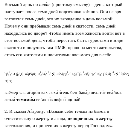
Восьмой день по
пша́т
(простому смыслу) – день, который
наступает после семи дней подготовки коѓенов. Они не зря
готовятся семь дней, это их вхождение в день восьмой.
Почему они пребывали семь дней в святости, семь дней
находились во дворе? Чтобы иметь возможность войти вот в
этот восьмой день, чтобы перестать быть туристами в мире
святости и получить там ПМЖ, право на место жительства,
стать его жителями и носителями восьмого дня в себе.
תְּמִימִם
וַיֹּאמֶר אֶל־אַהֲרֹן קַח־לְךָ עֵגֶל בֶּן־בָּקָר לְחַטָּאת וְאַיִל לְעֹלָה
וְהַקְרֵב לִפְנֵי
יְהוָה׃
ваёмер эль-аѓаро́н ках-леха́ э́гель бен-бака́р лехата́т веа́йиль
темими́м
леола́
веѓакрэ́в лифнэ́ адона́й
2. И сказал Аѓарону: «Возьми себе тельца из быков в
непорочных
очистительную жертву и агнца,
, в жертву
всесожжения, и принеси их в жертву перед Господом».