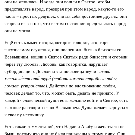
они не женились. И когда они вошли в Святое, чтобы
представлять народ, презирая при этом народ, какую-то его
часть – простых девушек, считая себя достойнее других, они
сгорели из-за того, что в этом состоянии представлять народ
они не могли.
Ещё есть комментаторы, которые говорят, что, горя
энтузиазмом служения, они поспешили быть в близости со
Всевышним, вошли в Святое Святых ради близости и сгорели
через эту любовь. Любовь, как говорится, нарушает
субординацию. Дословно эта пословица звучит
аѓава́
мекальке́лет ота́ шура́
(любовь ломает стройные ряды,
ломает устройство)
. Действуя по вдохновению любви,
человек делает то, что, может быть, делать не принято. У
каждой человеческой души есть желание войти в Святое, есть
желание раствориться во Всевышнем. Душа желает вернуться
к своему источнику.
Есть также комментарий, что Надав и Авиѓу и женаты-то не
были, потому что они не были привязаны к этому миру. Они