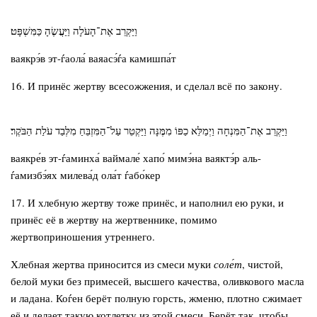
וַיַּקְרֵב אֶת־הָעֹלָה וַיַּעֲשֶׂהָ כַּמִּשְׁפָּט׃
ваякрэ́в эт-ѓаола́ ваяасэ́ѓа камишпа́т
16. И принёс жертву всесожжения, и сделал всё по закону.
וַיַּקְרֵב אֶת־הַמִּנְחָה וַיְמַלֵּא כַפּוֹ מִמֶּנָּה וַיַּקְטֵר עַל־הַמִּזְבֵּחַ מִלְּבַד עֹלַת הַבֹּקֶר׃
ваякре́в эт-ѓаминха́ ваймале́ хапо́ мимэ́на ваяктэ́р аль-
ѓамизбэ́ях милева́д ола́т ѓабо́кер
17. И хлебную жертву тоже принёс, и наполнил ею руки, и
принёс её в жертву на жертвеннике, помимо
жертвоприношения утреннего.
Хлебная жертва приносится из смеси муки
соле́т
, чистой,
белой муки без примесей, высшего качества, оливкового масла
и ладана. Коѓен берёт полную горсть, жменю, плотно сжимает
её и делает такую котлетку из этой смеси. Берёт так, чтобы