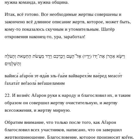
нужна команда, нужна община.
Итак, всё готово. Все необходимые жертвы совершены и
закончено всё длинное описание жертв, которое, может быть,
кому-то показалось скучным и утомительным. Шатёр
откровения наконец-то, ура, заработал!
וַיִּשָּׂא אַהֲרֹן אֶת־יָדוֹ (יָדָיו) אֶל־הָעָם וַיְבָרְכֵם וַיֵּרֶד מֵעֲשֹׂת הַחַטָּאת וְהָעֹלָה
וְהַשְּׁלָמִים׃
вайиса́ аѓаро́н эт-яда́в эль-ѓаа́м вайварехэ́м вае́ред меасо́т
ѓахата́т веѓаола́ веѓашеламим
22. И вознёс Аѓарон руки к народу и благословил их, и таким
образом он совершил жертву очистительную, и жертву
всесожжения, и жертву мирную.
Обратим внимание, что только после того, как Аѓарон
благословил всех участников, написано, что он завершил
жертвоприношение. Благословение, которое произносит коѓен,