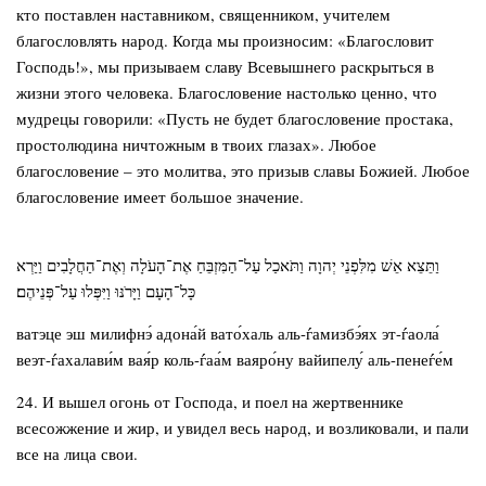
кто поставлен наставником, священником, учителем
благословлять народ. Когда мы произносим: «Благословит
Господь!», мы призываем славу Всевышнего раскрыться в
жизни этого человека. Благословение настолько ценно, что
мудрецы говорили: «Пусть не будет благословение простака,
простолюдина ничтожным в твоих глазах». Любое
благословение – это молитва, это призыв славы Божией. Любое
благословение имеет большое значение.
וַתֵּצֵא אֵשׁ מִלִּפְנֵי יְהוָה וַתֹּאכַל עַל־הַמִּזְבֵּחַ אֶת־הָעֹלָה וְאֶת־הַחֲלָבִים וַיַּרְא
כָּל־הָעָם וַיָּרֹנּוּ וַיִּפְּלוּ עַל־פְּנֵיהֶם׃
ватэце эш милифнэ́ адона́й вато́халь аль-ѓамизбэ́ях эт-ѓаола́
веэт-ѓахалави́м вая́р коль-ѓаа́м ваяро́ну вайипелу́ аль-пенеѓе́м
24. И вышел огонь от Господа, и поел на жертвеннике
всесожжение и жир, и увидел весь народ, и возликовали, и пали
все на лица свои.