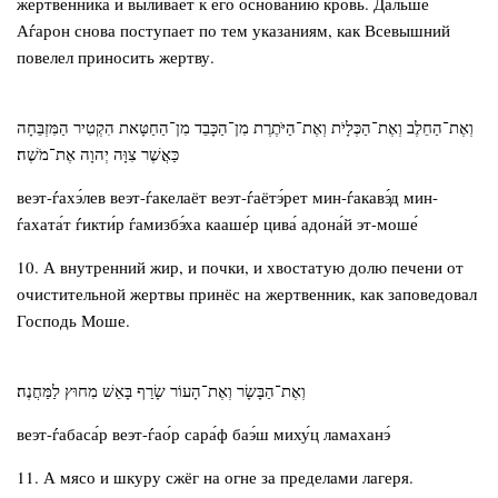
жертвенника и выливает к его основанию кровь. Дальше
Аѓарон снова поступает по тем указаниям, как Всевышний
повелел приносить жертву.
וְאֶת־הַחֵלֶב וְאֶת־הַכְּלָיֹת וְאֶת־הַיֹּתֶרֶת מִן־הַכָּבֵד מִן־הַחַטָּאת הִקְטִיר הַמִּזְבֵּחָה
כַּאֲשֶׁר צִוָּה יְהוָה אֶת־מֹשֶׁה׃
веэт-ѓахэ́лев веэт-ѓакелаёт веэт-ѓаётэ́рет мин-ѓакавэ́д мин-
ѓахата́т ѓикти́р ѓамизбэ́ха кааше́р цива́ адона́й эт-моше́
10. А внутренний жир, и почки, и хвостатую долю печени от
очистительной жертвы принёс на жертвенник, как заповедовал
Господь Моше.
וְאֶת־הַבָּשָׂר וְאֶת־הָעוֹר שָׂרַף בָּאֵשׁ מִחוּץ לַמַּחֲנֶה׃
веэт-ѓабаса́р веэт-ѓао́р сара́ф баэ́ш миху́ц ламаханэ́
11. А мясо и шкуру сжёг на огне за пределами лагеря.