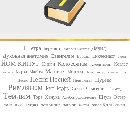
1 Петра
Давид
Берешит
Вопросы и ответы
Духовная анатомия
Евангелие
Екклесиаст
Евреям
Змей
ЙОМ КИПУР
Колоссянам
Книги
Коэлет
Коментарии
Машиах
Марка
Матфея
Молитва
Лех леха
Непорочное рождение
Ноах
Песня Песней
Пурим
Песах
Праздники
Римлянам
Рут
Руфь
Спасение
Сатана
Талмуд
Теилим
Тора
Ханука
Шауль
Эстер
Хлебопреломление
заказ Книг
вечерия
архив
ашам
грехопадение
евангелия
жертва
ссылки