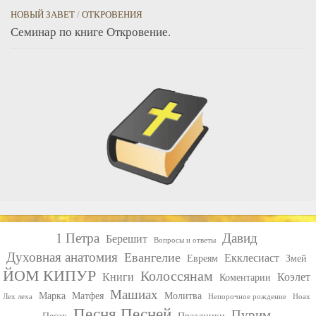
НОВЫЙ ЗАВЕТ
/
ОТКРОВЕНИЯ
Семинар по книге Откровение.
1 Петра
Давид
Берешит
Вопросы и ответы
Духовная анатомия
Евангелие
Екклесиаст
Евреям
Змей
ЙОМ КИПУР
Колоссянам
Книги
Коэлет
Коментарии
Машиах
Марка
Матфея
Молитва
Лех леха
Непорочное рождение
Ноах
Песня Песней
Пурим
Песах
Праздники