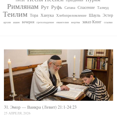
Римлянам
Рут
Руфь
Спасение
Сатана
Талмуд
Теилим
Тора
Ханука
Шауль
Эстер
Хлебопреломление
заказ Книг
вечерия
архив
ашам
грехопадение
евангелия
жертва
ссылки
31. Эмор — Ваикра (Левит) 21:1-24:23
25 АПРЕЛЯ, 2026