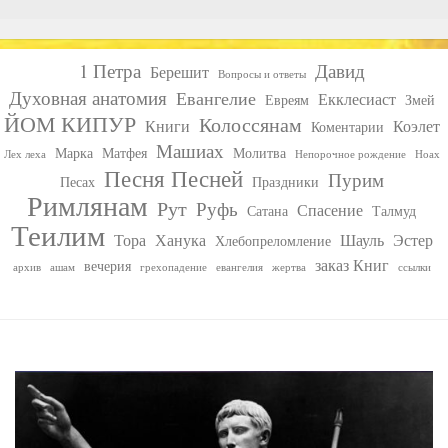
1 Петра
Давид
Берешит
Вопросы и ответы
Духовная анатомия
Евангелие
Екклесиаст
Евреям
Змей
ЙОМ КИПУР
Колоссянам
Книги
Коэлет
Коментарии
Машиах
Марка
Матфея
Молитва
Лех леха
Непорочное рождение
Ноах
Песня Песней
Пурим
Песах
Праздники
Римлянам
Рут
Руфь
Спасение
Сатана
Талмуд
Теилим
Тора
Ханука
Шауль
Эстер
Хлебопреломление
заказ Книг
вечерия
архив
ашам
грехопадение
евангелия
жертва
ссылки