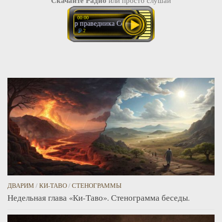
00:00
Кошмар праведника Сон раби Нахмана из Бреслава (2)
2
ДВАРИМ
/
КИ-ТАВО
/
СТЕНОГРАММЫ
Недельная глава «Ки-Таво». Стенограмма беседы.