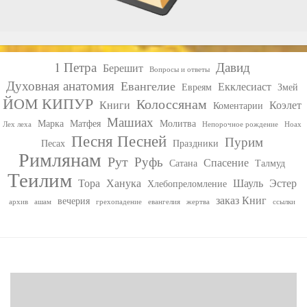
1 Петра
Давид
Берешит
Вопросы и ответы
Духовная анатомия
Евангелие
Екклесиаст
Евреям
Змей
ЙОМ КИПУР
Колоссянам
Книги
Коэлет
Коментарии
Машиах
Марка
Матфея
Молитва
Лех леха
Непорочное рождение
Ноах
Песня Песней
Пурим
Песах
Праздники
Римлянам
Рут
Руфь
Спасение
Сатана
Талмуд
Теилим
Тора
Ханука
Шауль
Эстер
Хлебопреломление
заказ Книг
вечерия
архив
ашам
грехопадение
евангелия
жертва
ссылки