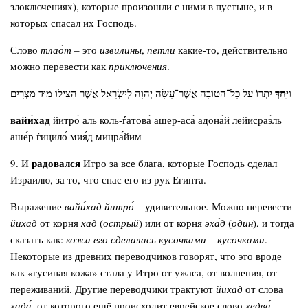
злоключениях), которые произошли с ними в пустыне, и в
которых спасал их Господь.
Слово
тлао́т
– это
извилины
,
петли
какие-то, действительно
можно перевести как
приключения
.
ִּחַדְּ
וַי
יִתְרוֹ עַל כָּל־הַטּוֹבָה אֲשֶׁר־עָשָׂה יְהוָה לְיִשְׂרָאֵל אֲשֶׁר הִצִּילוֹ מִיַּד מִצְרָיִם׃
вайи́хад
йитро́ аль коль-ѓатова́ ашер-аса́ адона́й лейисраэ́ль
аше́р ѓицило́ мия́д мицра́йим
радовался
9. И
Итро за все блага, которые Господь сделал
Израилю, за то, что спас его из рук Египта.
Выражение
вайи́хад йитро́ –
удивительное
.
Можно перевести
йихад
от корня
хад
(
острый
) или от корня
эха́д
(
один
), и тогда
сказать как:
кожа его сделалась кусочками – кусочками
.
Некоторые из древних переводчиков говорят, что это вроде
как «гусиная кожа» стала у Итро от ужаса, от волнения, от
переживаний. Другие переводчики трактуют
йихад
от слова
хада́
, от которого ещё происходит еврейское слово
хедва́