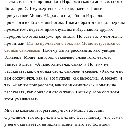
впечатлился, что принял Бога Израилева как самого сильного
Бога, принёс Ему жертвы и заключил завет с Ним в
присутствии Моше, Аѓарона и старейшин Израиля,
провозгласив Его своим Богом. Таким образом он стал первым
прозелитом, первым примкнувшим к Израилю из других
народов. Об этом мы уже прочитали. Но есть то, о чём мы не
прочитали.
Мы не прочитали о том, как Моше встретился со
своими сыновьями
. Почему бы не рассказать, как, увидев
Элиэзера, Моше повторил буквально слова гоголевского
Тараса Бульбы: «А поворотись-ка, сы́нку!» Почему не
рассказать, как он обнял своих сыновей и сказал: «Как же я по
вам соскучился, как вы возмужали, как выросли!» А может, и
так: «Как вы повзрослели, как вы изменились!» Почему не
рассказать, как обнял он свою жену? Почему Тора обо всём
этом умалчивает?
Многие комментаторы говорят, что Моше так занят
служением, так погружён в служение Всевышнему, что семья
у него оказывается на заднем плане, и это его большой