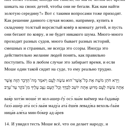
шикать на своих детей, чтобы они не бегали. Как нам найти
золотую середину?» Вот с такими вопросами тоже приходят.
Как решение данного случая можно, например, купить в
складчину толстый ворсистый ковёр в комнату детей, и пусть
они бегают по ковру, и не будет никакого шума. Много-много
проходит разных судов, много бывает разных историй,
смешных и странных, не всегда это ссоры. Иногда это
действительно желание людей понять, как правильно
поступить. Но в любом случае это забирает время, и если
Моше один такой сидит на суде, то ему реально трудно.
וַיַּרְא חֹתֵן מֹשֶׁה אֵת כָּל־אֲשֶׁר־הוּא עֹשֶׂה לָעָם וַיֹּאמֶר מָה־הַדָּבָר הַזֶּה אֲשֶׁר
אַתָּה עֹשֶׂה לָעָם מַדּוּעַ אַתָּה יוֹשֵׁב לְבַדֶּךָ וְכָל־הָעָם נִצָּב עָלֶיךָ מִן־בֹּקֶר עַד־עָרֶב׃
вая́р хотэ́н моше́ эт кол-ашер-ѓу́ осэ́ лаа́м ваёмер ма-ѓадава́р
ѓазэ́ аше́р ата́ осэ́ лаа́м маду́а ата́ ёше́в левадэ́ха вехоль-ѓаа́м
ница́в але́ха мин-бо́кер ад-а́рев
14. И увидел тесть Моше всё, что он делает народу, и