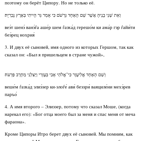
поэтому он берёт Ципору. Но не только её.
וְאֵת שְׁנֵי בָנֶיהָ אֲשֶׁר שֵׁם הָאֶחָד גֵּרְשֹׁם כִּי אָמַר גֵּר הָיִיתִי בְּאֶרֶץ נָכְרִיָּה׃
веэ́т шенэ́ ванэ́ѓа аше́р шем ѓаэха́д герешо́м ки ама́р гэр ѓайи́ти
беэ́рец нохрия́
3. И двух её сыновей, имя одного из которых Гершом, так как
сказал он: «Был я пришельцем в стране чужой»,
וְשֵׁם הָאֶחָד אֱלִיעֶזֶר כִּי־אֱלֹהֵי אָבִי בְּעֶזְרִי וַיַּצִּלֵנִי מֵחֶרֶב פַּרְעֹה׃
веше́м ѓаэха́д элиэ́зер ки-элоѓе́ ави́ беэзри́ ваяциле́ни мехэ́рев
паръо́
4. А имя второго – Элиэзер, потому что сказал Моше, (когда
нарекал его): «Бог отца моего был за меня и спас меня от меча
фараона».
Кроме Ципоры Итро берет двух её сыновей. Мы помним, как