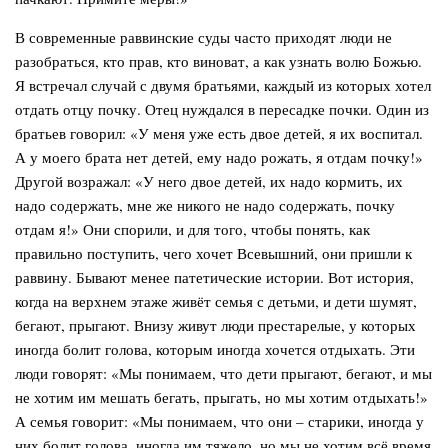
В современные раввинские суды часто приходят люди не
разобраться, кто прав, кто виноват, а как узнать волю Божью.
Я встречал случай с двумя братьями, каждый из которых хотел
отдать отцу почку. Отец нуждался в пересадке почки. Один из
братьев говорил: «У меня уже есть двое детей, я их воспитал.
А у моего брата нет детей, ему надо рожать, я отдам почку!»
Другой возражал: «У него двое детей, их надо кормить, их
надо содержать, мне же никого не надо содержать, почку
отдам я!» Они спорили, и для того, чтобы понять, как
правильно поступить, чего хочет Всевышний, они пришли к
раввину. Бывают менее патетические истории. Вот история,
когда на верхнем этаже живёт семья с детьми, и дети шумят,
бегают, прыгают. Внизу живут люди престарелые, у которых
иногда болит голова, которым иногда хочется отдыхать. Эти
люди говорят: «Мы понимаем, что дети прыгают, бегают, и мы
не хотим им мешать бегать, прыгать, но мы хотим отдыхать!»
А семья говорит: «Мы понимаем, что они – старики, иногда у
них болит голова, иногда им тяжело, но мы не хотим всё время