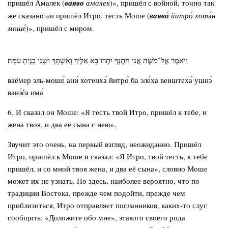
пришёл Амалек (
ваяво́
амале́к
)», пришёл с войной, точно так
же сказано «и пришёл Итро, тесть Моше (
ваяво́
йитро́ хотэ́н
моше́
)», пришёл с миром.
וַיֹּאמֶר אֶל־מֹשֶׁה אֲנִי חֹתֶנְךָ יִתְרוֹ בָּא אֵלֶיךָ וְאִשְׁתְּךָ וּשְׁנֵי בָנֶיהָ עִמָּהּ׃
ваёмер эль-моше́ ани́ хотенха́ йитро́ ба эле́ха веиштеха́ ушнэ́
ванэ́ѓа има́
6. И сказал он Моше: «Я тесть твой Итро, пришёл к тебе, и
жена твоя, и два её сына с нею».
Звучит это очень, на первый взгляд, неожиданно. Пришёл
Итро, пришёл к Моше и сказал: «Я Итро, твой тесть, к тебе
пришёл, и со мной твоя жена, и два её сына», словно Моше
может их не узнать. Но здесь, наиболее вероятно, что по
традиции Востока, прежде чем подойти, прежде чем
приблизиться, Итро отправляет посланников, каких-то слуг
сообщить: «Доложите обо мне», этакого своего рода