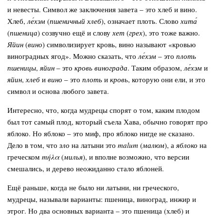
и невесты. Символ же заключения завета – это хлеб и вино.
Хлеб,
ле́хэм
(
пшеничный хлеб
), означает плоть. Слово
хита́
(
пшеница
) созвучно ещё и слову
хет
(
грех
), это тоже важно.
Яйин
(
вино
) символизирует кровь, вино называют «кровью
виноградных ягод». Можно сказать, что
ле́хэм
– это
плоть
пшеницы
,
яйин
– это
кровь винограда
. Таким образом,
ле́хэм
и
яйин
,
хлеб
и
вино
– это
плоть
и
кровь
, которую они ели, и это
символ и основа любого завета.
Интересно, что, когда мудрецы спорят о том, каким плодом
был тот самый плод, который съела Хава, обычно говорят про
яблоко. Но яблоко – это миф, про яблоко нигде не сказано.
Дело в том, что
зло
на латыни это
malum
(
малюм
), а
яблоко
на
греческом
mήλα
(
милья
), и вполне возможно, что версии
смешались, и дерево неожиданно стало яблоней.
Ещё раньше, когда не было ни латыни, ни греческого,
мудрецы, называли варианты: пшеница, виноград, инжир и
этрог. Но два основных варианта – это пшеница (хлеб) и