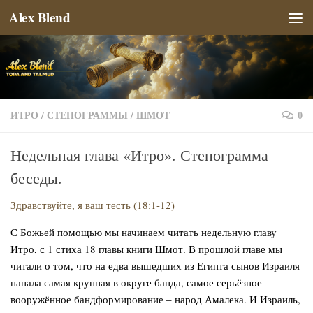
Alex Blend
Перейти к содержимому
ИТРО
/
СТЕНОГРАММЫ
/
ШМОТ
0
Недельная глава «Итро». Стенограмма
беседы.
Здравствуйте, я ваш тесть (18:1-12)
С Божьей помощью мы начинаем читать недельную главу
Итро, с 1 стиха 18 главы книги Шмот. В прошлой главе мы
читали о том, что на едва вышедших из Египта сынов Израиля
напала самая крупная в округе банда, самое серьёзное
вооружённое бандформирование – народ Амалека. И Израиль,