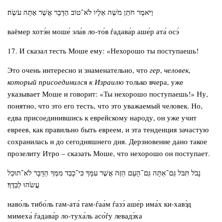
וַיֹּאמֶר חֹתֵן מֹשֶׁה אֵלָיו לֹא־טוֹב הַדָּבָר אֲשֶׁר אַתָּה עֹשֶׂה׃
ваёмер хотэ́н моше́ эла́в ло-то́в ѓадава́р аше́р ата́ осэ́
17. И сказал тесть Моше ему: «Нехорошо ты поступаешь!
Это очень интересно и знаменательно, что
гер
,
человек,
который присоединился к Израилю
только вчера, уже
указывает Моше и говорит: «Ты нехорошо поступаешь!» Ну,
понятно, что это его тесть, что это уважаемый человек. Но,
едва присоединившись к еврейскому народу, он уже учит
евреев, как правильно быть евреем, и эта тенденция зачастую
сохранилась и до сегодняшнего дня. Дерзновение дано такое
прозелиту Итро – сказать Моше, что нехорошо он поступает.
נָבֹל תִּבֹּל גַּם־אַתָּה גַּם־הָעָם הַזֶּה אֲשֶׁר עִמָּךְ כִּי־כָבֵד מִמְּךָ הַדָּבָר לֹא־תוּכַל
עֲשֹׂהוּ לְבַדֶּךָ׃
наво́ль тибо́ль гам-ата́ гам-ѓаа́м ѓазэ́ аше́р има́х ки-хавэ́д
мимеха́ ѓадава́р ло-туха́ль асо́ѓу левадэ́ха