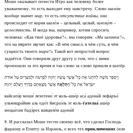
Моше оказывает почести Итро как человеку более
уважаемому, то есть выходит ему навстречу. Слово
шало́м
вообще значит
мир
, то есть
отсутствие войны
, оно
происходит от корня
шале́м
– цельный, целый,
шлему́т –
целостность
. И когда мы, например, хотим спросить
человека: «Как твоё здоровье?», мы говорим: «
Ма шломха?»,
что на иврите звучит как: «В чём смысл, в чём суть, в чём
сущность твоего
мира
?» Такой вот непростой вопрос
задаётся. Они говорили друг другу о том, что с ними
произошло за это время и так слово за слово пришли в шатёр.
וַיְסַפֵּר מֹשֶׁה לְחֹתְנוֹ אֵת כָּל־אֲשֶׁר עָשָׂה יְהוָה לְפַרְעֹה וּלְמִצְרַיִם עַל אוֹדֹת
תְּלָאָה
יִשְׂרָאֵל אֵת כָּל־הַ
אֲשֶׁר מְצָאָתַם בַּדֶּרֶךְ וַיַּצִּלֵם יְהוָה׃
вайсапэ́р моше́ лехотено́ эт коль-аше́р аса́ адона́й лефаръо́
ѓателаа́
ульмицра́йим аль одо́т йисраэ́ль эт коль-
аше́р
мецаа́там бадэ́рех ваяциле́м адона́й
8. И рассказал Моше тестю своему всё, что сделал Господь
приключениях
фараону и Египту за Израиль, о всех тех
(или