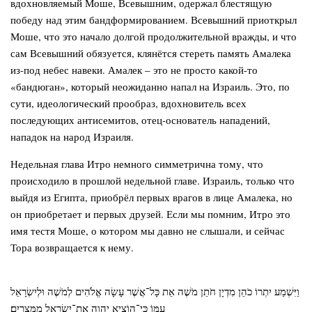
вдохновляемый Моше, Всевышним, одержал блестящую
победу над этим бандформированием. Всевышний приоткрыл
Моше, что это начало долгой продолжительной вражды, и что
сам Всевышний обязуется, клянётся стереть память Амалека
из-под небес навеки. Амалек – это не просто какой-то
«бандюган», который неожиданно напал на Израиль. Это, по
сути, идеологический прообраз, вдохновитель всех
последующих антисемитов, отец-основатель нападений,
нападок на народ Израиля.
Недельная глава Итро немного симметрична тому, что
происходило в прошлой недельной главе. Израиль, только что
выйдя из Египта, приобрёл первых врагов в лице Амалека, но
он приобретает и первых друзей. Если мы помним, Итро это
имя тестя Моше, о котором мы давно не слышали, и сейчас
Тора возвращается к нему.
וַיִּשְׁמַע יִתְרוֹ כֹהֵן מִדְיָן חֹתֵן מֹשֶׁה אֵת כָּל־אֲשֶׁר עָשָׂה אֱלֹהִים לְמֹשֶׁה וּלְיִשְׂרָאֵל
עַמּוֹ כִּי־הוֹצִיא יְהוָה אֶת־יִשְׂרָאֵל מִמִּצְרָיִם׃