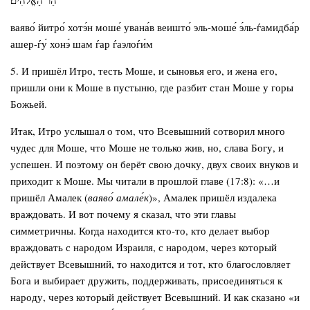
הַר הָאֱלֹהִים׃
ваяво́ йитро́ хотэ́н моше́ увана́в веишто́ эль-моше́ э́ль-ѓамидба́р
ашер-ѓу́ хонэ́ шам ѓар ѓаэлоѓи́м
5. И пришёл Итро, тесть Моше, и сыновья его, и жена его,
пришли они к Моше в пустыню, где разбит стан Моше у горы
Божьей.
Итак, Итро услышал о том, что Всевышний сотворил много
чудес для Моше, что Моше не только жив, но, слава Богу, и
успешен. И поэтому он берёт свою дочку, двух своих внуков и
приходит к Моше. Мы читали в прошлой главе (17:8): «…и
пришёл Амалек (
ваяво́ амале́к
)», Амалек пришёл издалека
враждовать. И вот почему я сказал, что эти главы
симметричны. Когда находится кто-то, кто делает выбор
враждовать с народом Израиля, с народом, через который
действует Всевышний, то находится и тот, кто благословляет
Бога и выбирает дружить, поддерживать, присоединяться к
народу, через который действует Всевышний. И как сказано «и