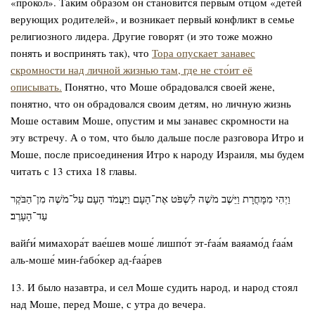
«прокол». Таким образом он становится первым отцом «детей
верующих родителей», и возникает первый конфликт в семье
религиозного лидера. Другие говорят (и это тоже можно
понять и воспринять так), что
Тора опускает занавес
скромности над личной жизнью там, где не сто́ит её
описывать.
Понятно, что Моше обрадовался своей жене,
понятно, что он обрадовался своим детям, но личную жизнь
Моше оставим Моше, опустим и мы занавес скромности на
эту встречу. А о том, что было дальше после разговора Итро и
Моше, после присоединения Итро к народу Израиля, мы будем
читать с 13 стиха 18 главы.
וַיְהִי מִמָּחֳרָת וַיֵּשֶׁב מֹשֶׁה לִשְׁפֹּט אֶת־הָעָם וַיַּעֲמֹד הָעָם עַל־מֹשֶׁה מִן־הַבֹּקֶר
עַד־הָעָרֶב׃
вайѓи́ мимахора́т вае́шев моше́ лишпо́т эт-ѓаа́м ваяамо́д ѓаа́м
аль-моше́ мин-ѓабо́кер ад-ѓаа́рев
13. И было назавтра, и сел Моше судить народ, и народ стоял
над Моше, перед Моше, с утра до вечера.