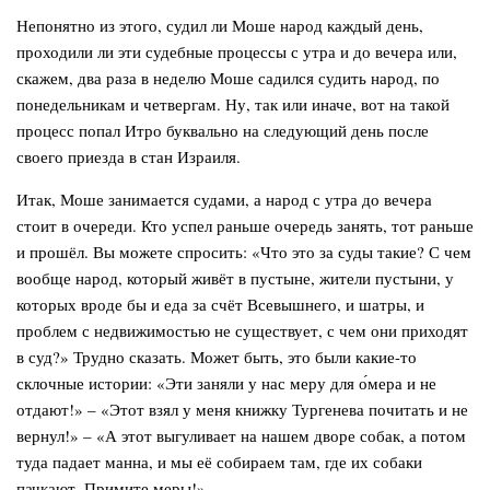
Непонятно из этого, судил ли Моше народ каждый день,
проходили ли эти судебные процессы с утра и до вечера или,
скажем, два раза в неделю Моше садился судить народ, по
понедельникам и четвергам. Ну, так или иначе, вот на такой
процесс попал Итро буквально на следующий день после
своего приезда в стан Израиля.
Итак, Моше занимается судами, а народ с утра до вечера
стоит в очереди. Кто успел раньше очередь занять, тот раньше
и прошёл. Вы можете спросить: «Что это за суды такие? С чем
вообще народ, который живёт в пустыне, жители пустыни, у
которых вроде бы и еда за счёт Всевышнего, и шатры, и
проблем с недвижимостью не существует, с чем они приходят
в суд?» Трудно сказать. Может быть, это были какие-то
склочные истории: «Эти заняли у нас меру для о́мера и не
отдают!» – «Этот взял у меня книжку Тургенева почитать и не
вернул!» – «А этот выгуливает на нашем дворе собак, а потом
туда падает манна, и мы её собираем там, где их собаки
пачкают. Примите меры!»