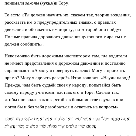
понимали
законы
(
хуки́м
)и Тору.
То есть: «Ты должен научить их, скажем так, теории вождения,
рассказать им о предупредительных знаках, о правилах
движения и обозначить им дорогу, по которой они пойдут.
Полные правила дорожного движения духовного мира ты им
должен сообщить».
Невозможно быть дорожным инспектором там, где водители
не имеют представления о дорожном движении и постоянно
спрашивают: «А могу я повернуть налево? Могу я проехать
прямо? Могу я сделать реверс?» Итро говорит: «Научи народ!
Прежде, чем быть судьёй своему народу, попытайся быть
своему народу учителем, наставь его в Торе. Сделай так,
чтобы они знали законы, чтобы в большинстве случаев они
могли бы и без тебя разобраться и ответить на вопросы».
תֶחֱזֶה
וְאַתָּה
מִכָּל־הָעָם אַנְשֵׁי־חַיִל יִרְאֵי אֱלֹהִים אַנְשֵׁי אֱמֶת שֹׂנְאֵי בָצַע וְשַׂמְתָּ
עֲלֵהֶם שָׂרֵי אֲלָפִים שָׂרֵי מֵאוֹת שָׂרֵי חֲמִשִּׁים וְשָׂרֵי עֲשָׂרֹת׃