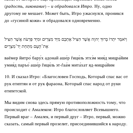
(
радость, ликование
) –
и обрадовался Итро
. Ну, одно
другому не мешает. Может быть, Итро ужаснулся, проникся
до «гусиной кожи» и обрадовался одновременно.
וַיֹּאמֶר יִתְרוֹ בָּרוּךְ יְהוָה אֲשֶׁר הִצִּיל אֶתְכֶם מִיַּד מִצְרַיִם וּמִיַּד פַּרְעֹה אֲשֶׁר הִצִּיל
אֶת־הָעָם מִתַּחַת יַד־מִצְרָיִם׃
ваёмер йитро́ бару́х адонай аше́р ѓици́ль этхэ́м мия́д мицра́йим
умия́д паръо́ аше́р ѓици́ль эт-ѓаа́м мита́хат яд-мицра́йим
10. И сказал Итро: «Благословен Господь, Который спас вас от
рук египтян и от рук фараона, Который спас народ от руки
египетской.
Мы видим снова здесь прямую противоположность тому, что
происходит с Амалеком: Итро благословляет Всевышнего.
Первый враг – Амалек, и первый друг – Итро, первый, можно
сказать, самый первый прозелит, присоединившийся к народу.