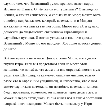
слухи о том, что Всевышний рукою крепкою вывел народ
Израиля из Египта. О чём же он мог услышать? О выходе из
Египта, о казнях египетских, о событиях на море; может быть,
о победе над Амалеком, который, возможно, и в Мидьян
захаживал и устраивал там погромы. Много вестей, я думаю,
доносили до мидьянского священника караванщики и
случайные путники. И вот он услышал о том, что́ сделал
Всевышний с Моше и с его народом. Хорошие новости дошли
до Итро.
Всё это время у него жила Ципора, жена Моше, мать двоих
внуков Итро. Если мы представим себя на месте этой
женщины, то поймём, что жила она вне определённости: муж
уехал (как Штирлиц, на какую-то опасную миссию, только
разве что в кафе с ним увидишься), и неизвестно, что с ним
может случиться: возможно, он погибнет, возможно, миссия
будет провалена, возможно, он появится через десять лет, а
может, и через пятнадцать. И она живёт вот в таком состоянии
напряжённого ожидания. Может быть, поскольку у Итро