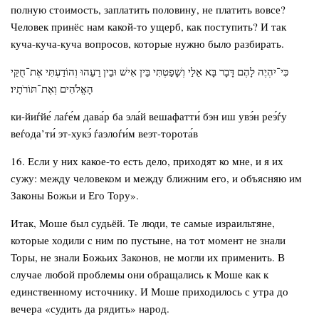
полную стоимость, заплатить половину, не платить вовсе?
Человек принёс нам какой-то ущерб, как поступить? И так
куча-куча-куча вопросов, которые нужно было разбирать.
כִּי־יִהְיֶה לָהֶם דָּבָר בָּא אֵלַי וְשָׁפַטְתִּי בֵּין אִישׁ וּבֵין רֵעֵהוּ וְהוֹדַעְתִּי אֶת־חֻקֵּי
הָאֱלֹהִים וְאֶת־תּוֹרֹתָיו׃
ки-йиѓйе́ лаѓе́м дава́р ба эла́й вешафатти́ бэн иш увэ́н реэ́ѓу
веѓода’ти́ эт-хукэ́ ѓаэлоѓи́м веэт-торота́в
16. Если у них какое-то есть дело, приходят ко мне, и я их
сужу: между человеком и между ближним его, и объясняю им
Законы Божьи и Его Тору».
Итак, Моше был судьёй. Те люди, те самые израильтяне,
которые ходили с ним по пустыне, на тот момент не знали
Торы, не знали Божьих Законов, не могли их применить. В
случае любой проблемы они обращались к Моше как к
единственному источнику. И Моше приходилось с утра до
вечера «судить да рядить» народ.