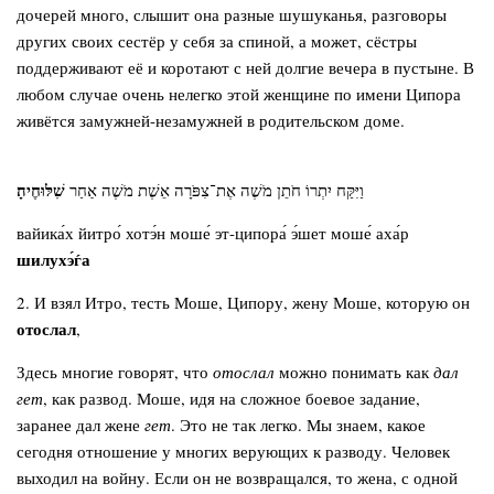
дочерей много, слышит она разные шушуканья, разговоры
других своих сестёр у себя за спиной, а может, сёстры
поддерживают её и коротают с ней долгие вечера в пустыне. В
любом случае очень нелегко этой женщине по имени Ципора
живётся замужней-незамужней в родительском доме.
שִׁלּוּחֶיהָ
וַיִּקַּח יִתְרוֹ חֹתֵן מֹשֶׁה אֶת־צִפֹּרָה אֵשֶׁת מֹשֶׁה אַחַר
вайика́х йитро́ хотэ́н моше́ эт-ципора́ э́шет моше́ аха́р
шилухэ́ѓа
2. И взял Итро, тесть Моше, Ципору, жену Моше, которую он
отослал
,
Здесь многие говорят, что
отослал
можно понимать как
дал
гет
, как развод. Моше, идя на сложное боевое задание,
заранее дал жене
гет
. Это не так легко. Мы знаем, какое
сегодня отношение у многих верующих к разводу. Человек
выходил на войну. Если он не возвращался, то жена, с одной