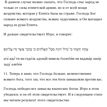
В данном случае можно сказать, что Господь спас народ не
только от силы египетской армии, но и от всей мощи
колдовства, которая у Египта была на страже. Господь Бог
сильнее всякого колдовства, всяких чудесников, и Он вытащил
народ из руки Египта.
И дальше свидетельствует Итро, и говорит:
עַתָּה יָדַעְתִּי כִּי־גָדוֹל יְהוָה מִכָּל־הָאֱלֹהִים כִּי בַדָּבָר אֲשֶׁר זָדוּ עֲלֵיהֶם׃
ата́ яда́’ти ки-гадо́ль адона́й миколь-ѓаэлоѓи́м ки вадава́р аше́р
заду́ алеѓе́м
11. Теперь я знаю, что Господь больше, величественнее
всякого бога, того зла, что все эти боги замышляли против вас.
Господь победил все замыслы языческих богов. Итро в этом
убедился, и он об этом свидетельствует. И в следующем стихе
мы читаем результат этого свидетельства: