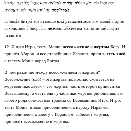
עֹלָה
זְבָחִים
וַיִּקַּח יִתְרוֹ חֹתֵן מֹשֶׁה
וּ
לֵאלֹהִים וַיָּבֹא אַהֲרֹן וְכֹל זִקְנֵי יִשְׂרָאֵל
לֶאֱכָל־לֶחֶם
עִם־חֹתֵן מֹשֶׁה לִפְנֵי הָאֱלֹהִים׃
ола́
звахи́м
вайика́х йитро́ хотэ́н моше́
у
лелоѓи́м ваяво́ аѓаро́н
леэхоль-ле́хем
вехо́ль зикнэ́ йисраэ́ль
им-хотэ́н моше́ лифнэ́
ѓаэлоѓи́м
всесожжение
жертвы
12. И взял Итро, тесть Моше,
и
Богу. И
есть хлеб
пришёл Аѓарон, и все старейшины Израиля, пришли
с тестем Моше перед Богом.
В чём различие между всесожжением и жертвой?
Всесожжение (
ола
́) – эта жертва полностью сжигается на
жертвеннике.
Зе́вах
– это жертва, часть которой приносится
Всевышнему, а часть едят участники жертвоприношения, это
своего рода совместная трапеза со Всевышним. Итак, Итро,
тесть Моше, в знак присоединения к народу Израиля,
присоединения к завету с Израилем, забивает жертвы,
приносит всесожжение и жертвы.