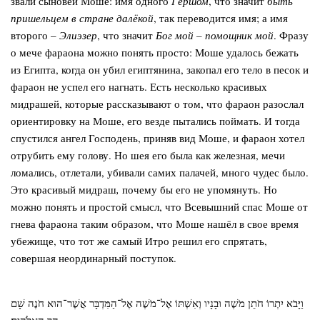
звали сыновей Моше: имя одного
Гершом
, что значит
быть
пришельцем в стране далёкой
, так переводится имя; а имя
второго –
Элиэзер
, что значит
Бог мой – помощник мой
. Фразу
о мече фараона можно понять просто: Моше удалось бежать
из Египта, когда он убил египтянина, закопал его тело в песок и
фараон не успел его нагнать. Есть несколько красивых
мидрашей, которые рассказывают о том, что фараон разослал
ориентировку на Моше, его везде пытались поймать. И тогда
спустился ангел Господень, приняв вид Моше, и фараон хотел
отрубить ему голову. Но шея его была как железная, мечи
ломались, отлетали, убивали самих палачей, много чудес было.
Это красивый мидраш
,
почему бы его не упомянуть. Но
можно понять и простой смысл, что Всевышний спас Моше от
гнева фараона таким образом, что Моше нашёл в свое время
убежище, что тот же самый Итро решил его спрятать,
совершая неординарный поступок.
וַיָּבֹא יִתְרוֹ חֹתֵן מֹשֶׁה וּבָנָיו וְאִשְׁתּוֹ אֶל־מֹשֶׁה אֶל־הַמִּדְבָּר אֲשֶׁר־הוּא חֹנֶה שָׁם