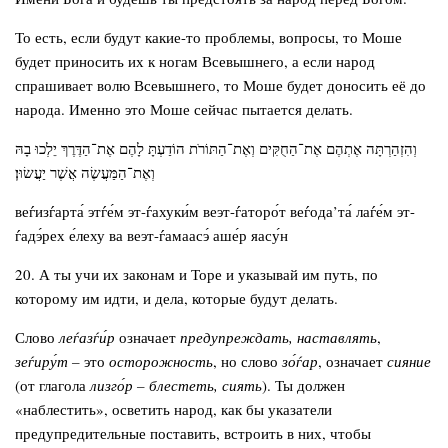
То есть, если будут какие-то проблемы, вопросы, то Моше
будет приносить их к ногам Всевышнего, а если народ
спрашивает волю Всевышнего, то Моше будет доносить её до
народа. Именно это Моше сейчас пытается делать.
וְהִזְהַרְתָּה אֶתְהֶם אֶת־הַחֻקִּים וְאֶת־הַתּוֹרֹת הוֹדַעְתָּ לָהֶם אֶת־הַדֶּרֶךְ יֵלְכוּ בָהּ
וְאֶת־הַמַּעֲשֶׂה אֲשֶׁר יַעֲשׂוּן׃
веѓизѓарта́ этѓе́м эт-ѓахуки́м веэт-ѓаторо́т веѓода’та́ лаѓе́м эт-
ѓадэ́рех е́леху ва веэт-ѓамаасэ́ аше́р яасу́н
20. А ты учи их законам и Торе и указывай им путь, по
которому им идти, и дела, которые будут делать.
Слово
леѓазѓи́р
означает
предупреждать, наставлять
,
зеѓиру́т –
это
осторожность
, но слово
зо́ѓар
, означает
сияние
(от глагола
лизго́р – блестеть, сиять
). Ты должен
«наблестить», осветить народ, как бы указатели
предупредительные поставить, встроить в них, чтобы