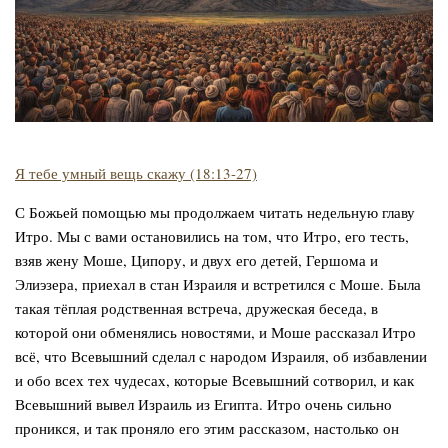
Я тебе умный вещь скажу (18:13-27)
С Божьей помощью мы продолжаем читать недельную главу
Итро. Мы с вами остановились на том, что Итро, его тесть,
взяв жену Моше, Ципору, и двух его детей, Гершома и
Элиэзера, приехал в стан Израиля и встретился с Моше. Была
такая тёплая родственная встреча, дружеская беседа, в
которой они обменялись новостями, и Моше рассказал Итро
всё, что Всевышний сделал с народом Израиля, об избавлении
и обо всех тех чудесах, которые Всевышний сотворил, и как
Всевышний вывел Израиль из Египта. Итро очень сильно
проникся, и так проняло его этим рассказом, настолько он