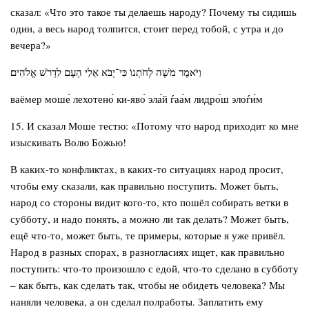
сказал: «Что это такое ты делаешь народу? Почему ты сидишь
один, а весь народ толпится, стоит перед тобой, с утра и до
вечера?»
וַיֹּאמֶר מֹשֶׁה לְחֹתְנוֹ כִּי־יָבֹא אֵלַי הָעָם לִדְרֹשׁ אֱלֹהִים׃
ваёмер моше́ лехотено́ ки-яво́ эла́й ѓаа́м лидро́ш элоѓи́м
15. И сказал Моше тестю: «Потому что народ приходит ко мне
изыскивать Волю Божью!
В каких-то конфликтах, в каких-то ситуациях народ просит,
чтобы ему сказали, как правильно поступить. Может быть,
народ со стороны видит кого-то, кто пошёл собирать ветки в
субботу, и надо понять, а можно ли так делать? Может быть,
ещё что-то, может быть, те примеры, которые я уже привёл.
Народ в разных спорах, в разногласиях ищет, как правильно
поступить: что-то произошло с едой, что-то сделано в субботу
– как быть, как сделать так, чтобы не обидеть человека? Мы
наняли человека, а он сделал полработы. Заплатить ему