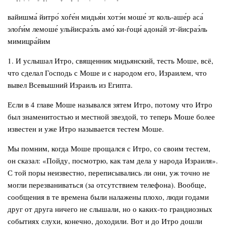
вайишма́ йитро́ хоѓе́н мидья́н хотэ́н моше́ эт коль-аше́р аса́
элоѓи́м лемоше́ ульйисраэ́ль амо́ ки-ѓоци́ адона́й эт-йисраэ́ль
мимицра́йим
1. И услышал Итро, священник мидьянский, тесть Моше, всё,
что сделал Господь с Моше и с народом его, Израилем, что
вывел Всевышний Израиль из Египта.
Если в 4 главе Моше назывался зятем Итро, потому что Итро
был знаменитостью и местной звездой, то теперь Моше более
известен и уже Итро называется тестем Моше.
Мы помним, когда Моше прощался с Итро, со своим тестем,
он сказал: «Пойду, посмотрю, как там дела у народа Израиля».
С той поры неизвестно, переписывались ли они, уж точно не
могли перезваниваться (за отсутствием телефона). Вообще,
сообщения в те времена были налажены плохо, люди годами
друг от друга ничего не слышали, но о каких-то грандиозных
событиях слухи, конечно, доходили. Вот и до Итро дошли