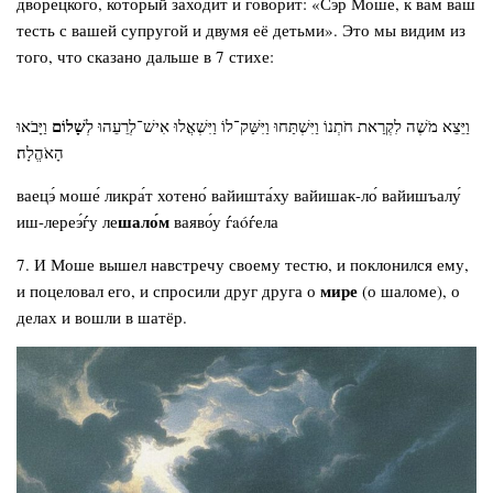
дворецкого, который заходит и говорит: «Сэр Моше, к вам ваш
тесть с вашей супругой и двумя её детьми». Это мы видим из
того, что сказано дальше в 7 стихе:
שָׁלוֹם
וַיֵּצֵא מֹשֶׁה לִקְרַאת חֹתְנוֹ וַיִּשְׁתַּחוּ וַיִּשַּׁק־לוֹ וַיִּשְׁאֲלוּ אִישׁ־לְרֵעֵהוּ לְ
וַיָּבֹאוּ
הָאֹהֱלָה׃
ваецэ́ моше́ ликра́т хотено́ вайишта́ху вайишак-ло́ вайишъалу́
шало́м
иш-лереэ́ѓу ле
ваяво́у ѓaóѓела
7. И Моше вышел навстречу своему тестю, и поклонился ему,
мире
и поцеловал его, и спросили друг друга о
(о шаломе), о
делах и вошли в шатёр.