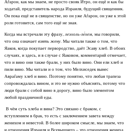
Аѓарон, как мы знаем, не просто свояк Итро, он ещё и как бы
ходатай, представитель народа Израиля, будущий священник.
Он пока ещё не в священстве, но он уже Аѓарон, он уже к этой
роли готовится, сам того ещё не зная.
Когда мы встречали эту фразу,
леэхоль-ле́хем,
мы говорили,
что она означает
взять жену
. Мы читали также о том, что
Яаков, когда покупает первородство, даёт Эсаву хлеб. В обоих
случаях, и здесь, и в случае с Яаковом, комментарий отмечает,
что и вино они также брали, у них было вино. Они ели хлеб и
пили вино. Мы читали и о том, что Мелхиседек вынес
Авраѓаму хлеб и вино. Поэтому понятно, что любая трапеза
сопровождалась вином, и это не нужно объяснять, потому что
люди брали с собой вино в дорогу, вино было элементом
любой праздничной еды.
В чём суть хлеба и вина? Это связано с браком, с
вступлением в брак, то есть с заключением завета между
женихом и невестой. В более широком смысле, мы знаем, что
и отношения Израиля и Всевышнего – это отношения жениха