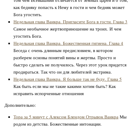
том чем Всевышний отличается от земных царей и о том,
как бедняку попасть к Нему в гости и чем бедняк может
Бога угостить.
Недельная глава Ваикра. Пригласите Бога в гости. Глава 3
Самое необычное жертвоприношение на троих. И чем
угостить Бога.
Недельная глава Ваикра. Божественная гигиена. Глава 4
Беседа с очень длинным предисловием, в котором
разберем основы понятий вины и жертвы. Просто и
быстро сделать не получилось. Через этот урок придется
продираться. Так что он для любителей экстрима.
Недельная глава Ваикра. Я больше так не буду. Глава 5
Как быть если мы не такие какими хотим быть? Как
исправить испорченные отношения
Дополнительно:
Тора за 5 минут с Алексом Блендом Отрывок Ваикра
Мы
родом из детства. Божественные интонации.