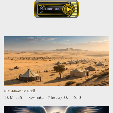
00:00
Ко Дню Независимости Израиля О нашем флаге
2
БЕМИДБАР
/
МАСЕЙ
43. Масей — Бемидбар (Числа) 33:1-36:13