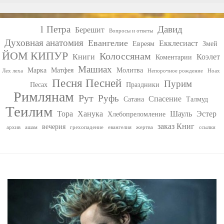
1 Петра
Давид
Берешит
Вопросы и ответы
Духовная анатомия
Евангелие
Екклесиаст
Евреям
Змей
ЙОМ КИПУР
Колоссянам
Книги
Коэлет
Коментарии
Машиах
Марка
Матфея
Молитва
Лех леха
Непорочное рождение
Ноах
Песня Песней
Пурим
Песах
Праздники
Римлянам
Рут
Руфь
Спасение
Сатана
Талмуд
Теилим
Тора
Ханука
Шауль
Эстер
Хлебопреломление
заказ Книг
вечерия
архив
ашам
грехопадение
евангелия
жертва
ссылки