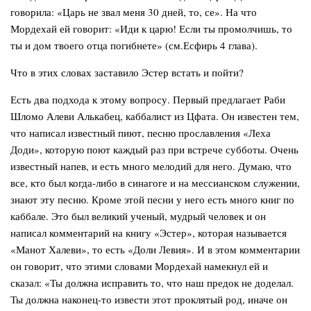
говорила: «Царь не звал меня 30 дней, то, се». На что
Мордехай ей говорит: «Иди к царю! Если ты промолчишь, то
ты и дом твоего отца погибнете» (см.Есфирь 4 глава).
Что в этих словах заставило Эстер встать и пойти?
Есть два подхода к этому вопросу. Первый предлагает Раби
Шломо Алеви Алькабец, каббалист из Цфата. Он известен тем,
что написал известный пиют, песню прославления «Леха
Доди», которую поют каждый раз при встрече субботы. Очень
известный напев, и есть много мелодий для него. Думаю, что
все, кто был когда-либо в синагоге и на мессианском служении,
знают эту песню. Кроме этой песни у него есть много книг по
каббале. Это был великий ученый, мудрый человек и он
написал комментарий на книгу «Эстер», которая называется
«Манот Халеви», то есть «Доли Левия». И в этом комментарии
он говорит, что этими словами Мордехай намекнул ей и
сказал: «Ты должна исправить то, что наш предок не доделал.
Ты должна наконец-то извести этот проклятый род, иначе он