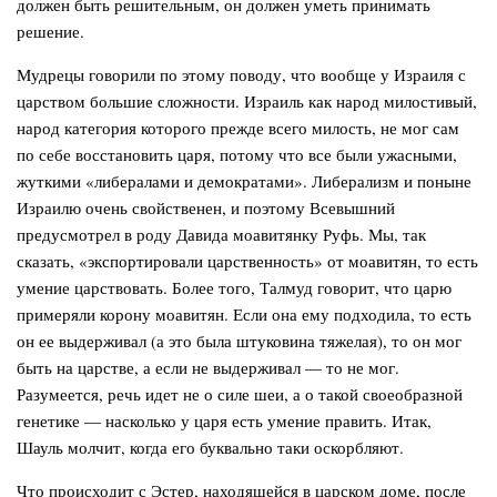
должен быть решительным, он должен уметь принимать
решение.
Мудрецы говорили по этому поводу, что вообще у Израиля с
царством большие сложности. Израиль как народ милостивый,
народ категория которого прежде всего милость, не мог сам
по себе восстановить царя, потому что все были ужасными,
жуткими «либералами и демократами». Либерализм и поныне
Израилю очень свойственен, и поэтому Всевышний
предусмотрел в роду Давида моавитянку Руфь. Мы, так
сказать, «экспортировали царственность» от моавитян, то есть
умение царствовать. Более того, Талмуд говорит, что царю
примеряли корону моавитян. Если она ему подходила, то есть
он ее выдерживал (а это была штуковина тяжелая), то он мог
быть на царстве, а если не выдерживал — то не мог.
Разумеется, речь идет не о силе шеи, а о такой своеобразной
генетике — насколько у царя есть умение править. Итак,
Шауль молчит, когда его буквально таки оскорбляют.
Что происходит с Эстер, находящейся в царском доме, после