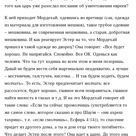
того как царь уже разослал послание об уничтожении евреев?
К ней приходит Мордехай, одевшись во вретище (cак, одежда
из материала для изготовления мешков), такое грубое одеяние
– мешковина, не современная мешковина, а старая, добротная
мешковина. И как реагирует Эстер на то, что Мордехай
пришел в такой одежде во дворец? Она говорит: «Все будет
хорошо. Не напрягайся. Спокойно. Все ОК. Оденься как
человек. Что ты тут ходишь во всем этом и меня позоришь.
Давай не будем вести себя маргинально неадекватно, а лучше
– костюмчик, галстучек, кисочка… И так будем ходить, будем
молчать». То есть, Эстер предпочитает молчать: все
рассосется, будет хорошо, главное всем понравиться, главное
найти милость в глазах и т.д. И на это Мордехай говорит ей
такие слова: «Если ты сейчас промолчишь (употребляется то
же самое слово, которое сказано и про Шауля –
«им ахреш
тахриш»,
т.е. «если смолчишь», Есфирь
4:14)
), то спасение
придет из другого дома, а ты и дом отца твоего погибнете».
Что делает Эстер после этого? Она идет к царю. До этого она