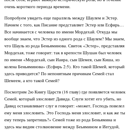
очень короткого периода времени.
Попробуем увидеть еще параллель между Шаулем и Эстер.
Начнем с того, как Писание представляет Эстер или Есфирь…
Все начинается с человека по имени Мордехай. Откуда мы
вообще знаем, что Эстер из одного рода с Шаулем? Мы знаем,
что Шауль из рода Беньяминова. Свиток «Эстер», представляя
Мордехая, тоже говорит: так в крепости Шушан был человек
по имени «Мордехай, сын Иаира, сын Шемея, сын Киша, из
колена Беньяминова» (Есфирь 2:5). Кто такой Шемей, который
здесь приводится? По непонятным причинам Семей стал
Шемеем, а кто такой Семей?
Посмотрим 2ю Книгу Царств (16 главу) где появляется человек
Семей, который злословит Давида. Слуги хотят его убить, но
Давид останавливает слуг и говорит: «может, Господь повелел
ему меня злословить. Это Господь меня злословит, и как же ты
ему теперь запретишь?» Семей тоже из рода Беньямина и
здесь мы видим столкновение между Беьямином и Иегудой,