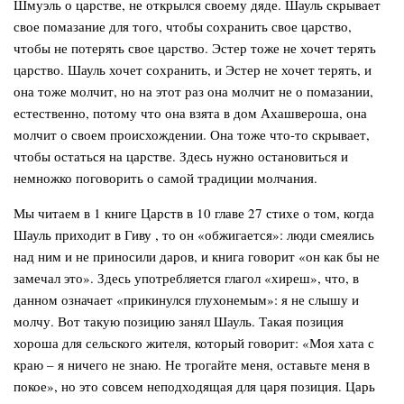
Шмуэль о царстве, не открылся своему дяде. Шауль скрывает
свое помазание для того, чтобы сохранить свое царство,
чтобы не потерять свое царство. Эстер тоже не хочет терять
царство. Шауль хочет сохранить, и Эстер не хочет терять, и
она тоже молчит, но на этот раз она молчит не о помазании,
естественно, потому что она взята в дом Ахашвероша, она
молчит о своем происхождении. Она тоже что-то скрывает,
чтобы остаться на царстве. Здесь нужно остановиться и
немножко поговорить о самой традиции молчания.
Мы читаем в 1 книге Царств в 10 главе 27 стихе о том, когда
Шауль приходит в Гиву , то он «обжигается»: люди смеялись
над ним и не приносили даров, и книга говорит «он как бы не
замечал это». Здесь употребляется глагол
«хиреш»,
что, в
данном означает «прикинулся глухонемым»: я не слышу и
молчу. Вот такую позицию занял Шауль. Такая позиция
хороша для сельского жителя, который говорит: «Моя хата с
краю – я ничего не знаю. Не трогайте меня, оставьте меня в
покое», но это совсем неподходящая для царя позиция. Царь