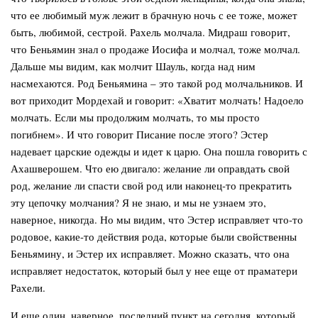
что ее любимый муж лежит в брачную ночь с ее тоже, может
быть, любимой, сестрой. Рахель молчала. Мидраш говорит,
что Беньямин знал о продаже Иосифа и молчал, тоже молчал.
Дальше мы видим, как молчит Шауль, когда над ним
насмехаются. Род Беньямина – это такой род молчальников. И
вот приходит Мордехай и говорит: «Хватит молчать! Надоело
молчать. Если мы продолжим молчать, то мы просто
погибнем». И что говорит Писание после этого? Эстер
надевает царские одежды и идет к царю. Она пошла говорить с
Ахашверошем. Что ею двигало: желание ли оправдать свой
род, желание ли спасти свой род или наконец-то прекратить
эту цепочку молчания? Я не знаю, и мы не узнаем это,
наверное, никогда. Но мы видим, что Эстер исправляет что-то
родовое, какие-то действия рода, которые были свойственны
Беньямину, и Эстер их исправляет. Можно сказать, что она
исправляет недостаток, который был у нее еще от праматери
Рахели.
И еще один, наверное, последний пункт на сегодня, который