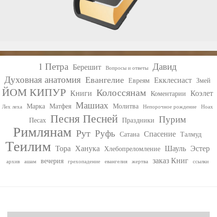
1 Петра
Давид
Берешит
Вопросы и ответы
Духовная анатомия
Евангелие
Екклесиаст
Евреям
Змей
ЙОМ КИПУР
Колоссянам
Книги
Коэлет
Коментарии
Машиах
Марка
Матфея
Молитва
Лех леха
Непорочное рождение
Ноах
Песня Песней
Пурим
Песах
Праздники
Римлянам
Рут
Руфь
Спасение
Сатана
Талмуд
Теилим
Тора
Ханука
Шауль
Эстер
Хлебопреломление
заказ Книг
вечерия
архив
ашам
грехопадение
евангелия
жертва
ссылки