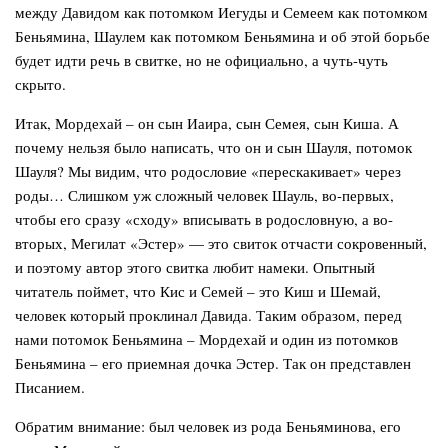
между Давидом как потомком Иегуды и Семеем как потомком
Беньямина, Шаулем как потомком Беньямина и об этой борьбе
будет идти речь в свитке, но не официально, а чуть-чуть
скрыто.
Итак, Мордехай – он сын Иаира, сын Семея, сын Киша. А
почему нельзя было написать, что он и сын Шауля, потомок
Шауля? Мы видим, что родословие «перескакивает» через
роды… Слишком уж сложный человек Шауль, во-первых,
чтобы его сразу «сходу» вписывать в родословную, а во-
вторых, Мегилат «Эстер» — это свиток отчасти сокровенный,
и поэтому автор этого свитка любит намеки. Опытный
читатель поймет, что Кис и Семей – это Киш и Шемай,
человек который проклинал Давида. Таким образом, перед
нами потомок Беньямина – Мордехай и один из потомков
Беньямина – его приемная дочка Эстер. Так он представлен
Писанием.
Обратим внимание: был человек из рода Беньяминова, его