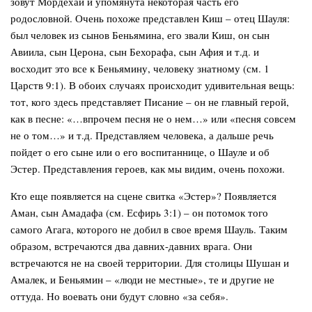
зовут Мордехай и упомянута некоторая часть его
родословной. Очень похоже представлен Киш – отец Шауля:
был человек из сынов Беньямина, его звали Киш, он сын
Авиила, сын Церона, сын Бехорафа, сын Афия и т.д. и
восходит это все к Беньямину, человеку знатному (см. 1
Царств 9:1). В обоих случаях происходит удивительная вещь:
тот, кого здесь представляет Писание – он не главный герой,
как в песне: «…впрочем песня не о нем…» или «песня совсем
не о том…» и т.д. Представляем человека, а дальше речь
пойдет о его сыне или о его воспитаннице, о Шауле и об
Эстер. Представления героев, как мы видим, очень похожи.
Кто еще появляется на сцене свитка «Эстер»? Появляется
Аман, сын Амадафа (см. Есфирь 3:1) – он потомок того
самого Агага, которого не добил в свое время Шауль. Таким
образом, встречаются два давних-давних врага. Они
встречаются не на своей территории. Для столицы Шушан и
Амалек, и Беньямин – «люди не местные», те и другие не
оттуда. Но воевать они будут словно «за себя».