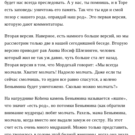
будет нас всегда преследовать. А у нас, ты помнишь, и в Торе
есть заповедь: уничтожь его память. Так что ты иди и смой
позор с нашего рода, оправдай наш род». Это первая версия,
которую дают комментаторы.
Вторая версия. Наверное, есть намного больше версий, но мы
рассмотрим только две в нашей сегодняшней беседе. Вторую
версию приводит рав Акива Иосиф Шлезинген, человек
который жил не так уж давно, чуть больше ста лет назад.
Вторая версия в том, что Мордехай говорит: «Мы всегда
молчали. Хватит молчать! Надоело молчать. Даже если ты
сейчас смолчишь, то иудеи все равно спасутся, а колено
Беньямина будет уничтожено. Сколько можно молчать?»
На нагруднике Коhена камень Беньямина называется «яшпе»,
что значит «есть род», но потомки Беньямина (как обратили
внимание мудрецы) любят молчать. Рахель, мама Беньямина,
молчала, когда вместо нее выдали замуж ее сестру. На этот
счет есть очень много мидрашей. Можно только представить,
что творилось в голове этой бедной женщины, когда она знала,