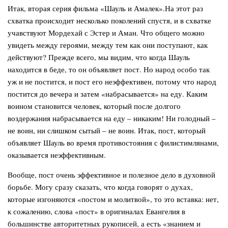
Итак, вторая серия фильма «Шауль и Амалек».На этот раз
схватка происходит несколько поколений спустя, и в схватке
учавствуют Мордехай с Эстер и Аман. Что общего можно
увидеть между героями, между тем как они поступают, как
действуют? Прежде всего, мы видим, что когда Шауль
находится в беде, то он объявляет пост. Но народ особо так
уж и не постится, и пост его неэффективен, потому что народ
постится до вечера и затем «набрасывается» на еду. Каким
воином становится человек, который после долгого
воздержания набрасывается на еду – никаким! Ни голодный –
не воин, ни слишком сытый – не воин. Итак, пост, который
объявляет Шауль во время противостояния с филистимлянами,
оказывается неэффективным.
Вообще, пост очень эффективное и полезное дело в духовной
борьбе. Могу сразу сказать, что когда говорят о духах,
которые изгоняются «постом и молитвой», то это вставка: нет,
к сожалению, слова «пост» в оригиналах Евангелия в
большинстве авторитетных рукописей, а есть «знанием и