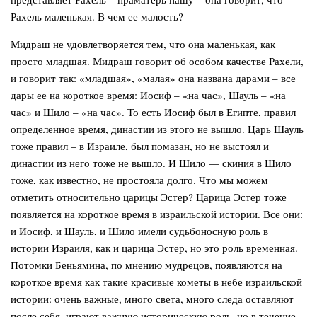
Рахель маленькая. В чем ее малость?
Мидраш не удовлетворяется тем, что она маленькая, как
просто младшая. Мидраш говорит об особом качестве Рахели,
и говорит так: «младшая», «малая» она названа дарами – все
дары ее на короткое время: Иосиф – «на час», Шауль – «на
час» и Шило – «на час». То есть Иосиф был в Египте, правил
определенное время, династии из этого не вышло. Царь Шауль
тоже правил – в Израиле, был помазан, но не выстоял и
династии из него тоже не вышло. И Шило — скиния в Шило
тоже, как известно, не простояла долго. Что мы можем
отметить относительно царицы Эстер? Царица Эстер тоже
появляется на короткое время в израильской истории. Все они:
и Иосиф, и Шауль, и Шило имели судьбоносную роль в
истории Израиля, как и царица Эстер, но это роль временная.
Потомки Беньямина, по мнению мудрецов, появляются на
короткое время как такие красивые кометы в небе израильской
истории: очень важные, много света, много следа оставляют
после себя, играют важную историческую роль, но в течение