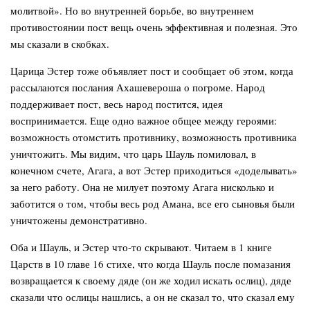
молитвой». Но во внутренней борьбе, во внутреннем
противостоянии пост вещь очень эффективная и полезная. Это
мы сказали в скобках.
Царица Эстер тоже объявляет пост и сообщает об этом, когда
рассылаются послания Ахашевероша о погроме. Народ
поддерживает пост, весь народ постится, идея
воспринимается. Еще одно важное общее между героями:
возможность отомстить противнику, возможность противника
уничтожить. Мы видим, что царь Шауль помиловал, в
конечном счете, Агага, а вот Эстер приходиться «доделывать»
за него работу. Она не милует поэтому Агага нисколько и
заботится о том, чтобы весь род Амана, все его сыновья были
уничтожены демонстративно.
Оба и Шауль, и Эстер что-то скрывают. Читаем в 1 книге
Царств в 10 главе 16 стихе, что когда Шауль после помазания
возвращается к своему дяде (он же ходил искать ослиц), дяде
сказали что ослицы нашлись, а он не сказал то, что сказал ему