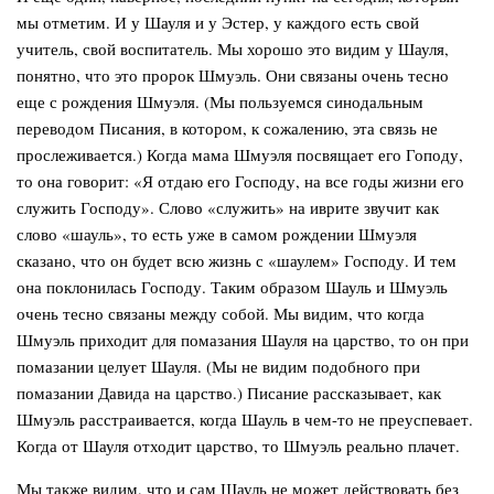
мы отметим. И у Шауля и у Эстер, у каждого есть свой
учитель, свой воспитатель. Мы хорошо это видим у Шауля,
понятно, что это пророк Шмуэль. Они связаны очень тесно
еще с рождения Шмуэля. (Мы пользуемся синодальным
переводом Писания, в котором, к сожалению, эта связь не
прослеживается.) Когда мама Шмуэля посвящает его Гоподу,
то она говорит: «Я отдаю его Господу, на все годы жизни его
служить Господу». Слово «служить» на иврите звучит как
слово «шауль», то есть уже в самом рождении Шмуэля
сказано, что он будет всю жизнь с «шаулем» Господу. И тем
она поклонилась Господу. Таким образом Шауль и Шмуэль
очень тесно связаны между собой. Мы видим, что когда
Шмуэль приходит для помазания Шауля на царство, то он при
помазании целует Шауля. (Мы не видим подобного при
помазании Давида на царство.) Писание рассказывает, как
Шмуэль расстраивается, когда Шауль в чем-то не преуспевает.
Когда от Шауля отходит царство, то Шмуэль реально плачет.
Мы также видим, что и сам Шауль не может действовать без