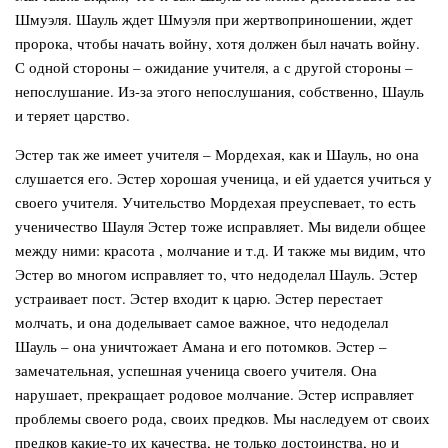
Шмуэля. Шауль ждет Шмуэля при жертвоприношении, ждет
пророка, чтобы начать войну, хотя должен был начать войну.
С одной стороны – ожидание учителя, а с другой стороны –
непослушание. Из-за этого непослушания, собственно, Шауль
и теряет царство.
Эстер так же имеет учителя – Мордехая, как и Шауль, но она
слушается его. Эстер хорошая ученица, и ей удается учиться у
своего учителя. Учительство Мордехая преуспевает, то есть
ученичество Шауля Эстер тоже исправляет. Мы видели общее
между ними: красота , молчание и т.д. И также мы видим, что
Эстер во многом исправляет то, что недоделал Шауль. Эстер
устраивает пост. Эстер входит к царю. Эстер перестает
молчать, и она доделывает самое важное, что недоделал
Шауль – она уничтожает Амана и его потомков. Эстер –
замечательная, успешная ученица своего учителя. Она
нарушает, прекращает родовое молчание. Эстер исправляет
проблемы своего рода, своих предков. Мы наследуем от своих
предков какие-то их качества, не только достоинства, но и