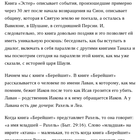
Книга «Эстер» описывает события, произошедшие примерно
через 30 лет после начала возвращения на Сион, описывает
общину, которая в Святую землю не поехала, а осталась в
Вавилоне, в Шушане, в сегодняшней Персии. И,
следовательно, это книга довольно поздняя и это позволяет ей
иметь уникальную роскошь: беседовать, как бы вступать в
диалог, включать в себя параллели с другими книгами Танаха и
мы посмотрим сегодня на параллели этой книги, как мы уже
сказали, с историей царя Шауля.
Начнем мы с книги «Берейшит». В книге «Берейшит»
рассказывается о человеке по имени Лаван, к которому, как мы
помним, бежит Иаков после того как Исав грозится его убить.
Лаван – родственник Иакова и к нему обращается Иаков. А у
Лавана есть две дочери: Рахель и Леа.
Когда книга «Берейшит» представляет Рахель, то она говорит:
«а имя младшей – Рахель» (Быт. 29:16). Слово «младшая» на
иврите
«ктана»
– маленькая, то есть когда книга «Берейшит»
представляет Рахель – праматерь нашу – она говорит, что