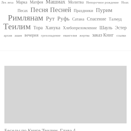
Машиах
Марка
Матфея
Молитва
Лех леха
Непорочное рождение
Ноах
Песня Песней
Пурим
Песах
Праздники
Римлянам
Рут
Руфь
Спасение
Сатана
Талмуд
Теилим
Тора
Ханука
Шауль
Эстер
Хлебопреломление
заказ Книг
вечерия
архив
ашам
грехопадение
евангелия
жертва
ссылки
Беседы по Книге Теилим. Глава 4