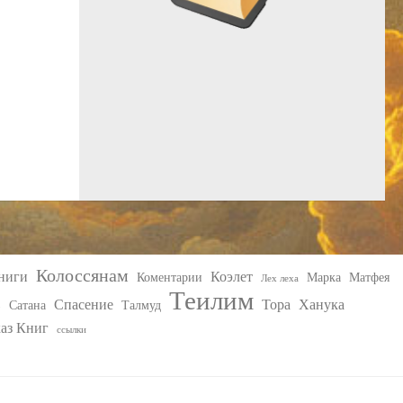
Колоссянам
ниги
Коэлет
Коментарии
Марка
Матфея
Лех леха
Теилим
ь
Спасение
Тора
Ханука
Сатана
Талмуд
каз Книг
ссылки