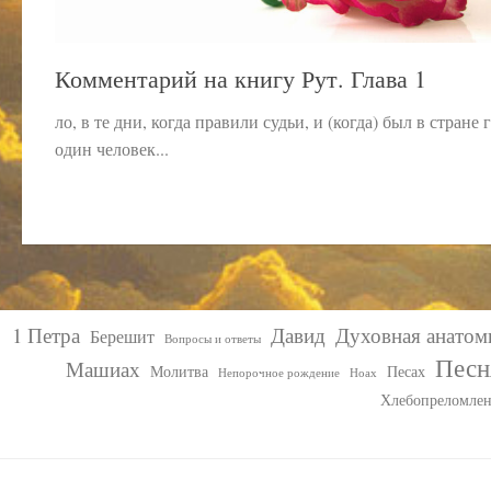
Комментарий на книгу Рут. Глава 1
ло, в те дни, когда правили судьи, и (когда) был в стране 
один человек...
1 Петра
Давид
Духовная анатом
Берешит
Вопросы и ответы
Песн
Машиах
Молитва
Песах
Непорочное рождение
Ноах
Хлебопреломле