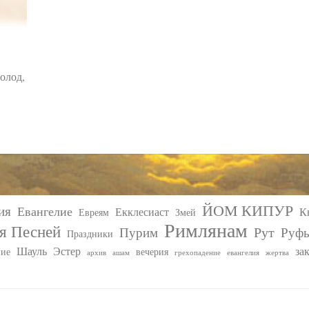
голод,
ЙОМ КИПУР
ия
Евангелие
Екклесиаст
К
Евреям
Змей
Римлянам
я Песней
Рут
Пурим
Руф
Праздники
Шауль
Эстер
за
ние
вечерия
архив
ашам
грехопадение
евангелия
жертва