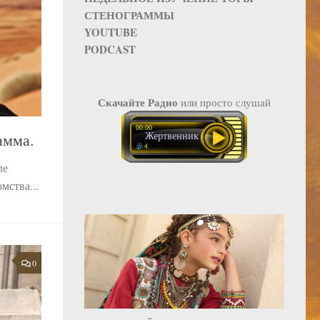
СТЕНОГРАММЫ
YOUTUBE
PODCAST
Скачайте Радио
или просто слушай
00:00
амма.
Жертвенник воскурения.
4
ле
мства...
0