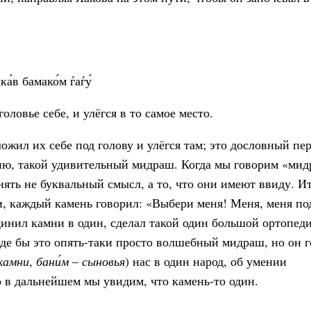
а́в бамако́м ѓаѓу́
оловье себе, и улёгся в то самое место.
жил их себе под голову и улёгся там; это дословный пер
ю, такой удивительный мидраш. Когда мы говорим «мид
ть не буквальный смысл, а то, что они имеют ввиду. Ит
ни, каждый камень говорил: «Выбери меня! Меня, меня п
динил камни в один, сделал такой один большой ортопед
оде бы это опять-таки просто волшебный мидраш, но он г
камни
,
бани́м
–
сыновья
) нас в один народ, об умении
 в дальнейшем мы увидим, что камень-то один.