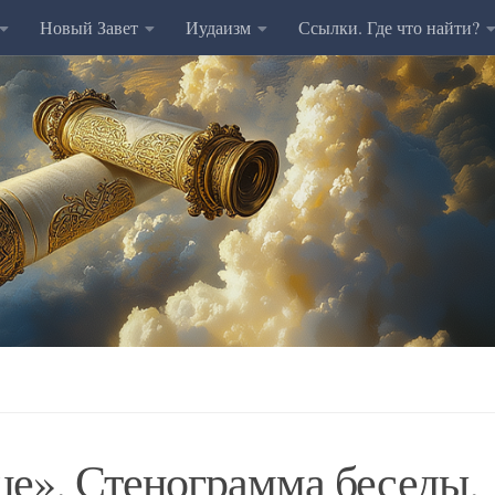
Новый Завет
Иудаизм
Ссылки. Где что найти?
це». Стенограмма беседы.