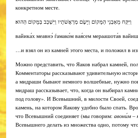
конкретном месте.
וַיִּקַּח מֵאַבְנֵי הַמָּקוֹם וַיָּשֶׂם מְרַאֲשֹׁתָיו וַיִּשְׁכַּב בַּמָּקוֹם הַהוּא׃
вайика́х меавнэ́ ѓамако́м вая́сем мераашота́в вайишк
…и взял он из камней этого места, и положил в изг
Можно представить, что Яаков набрал камней, поло
Комментаторы рассказывают удивительную истори
а мидраши бывают немного волшебные, нужно поня
мидраш рассказывает, что, когда он выбирал кам
под голову». И Всевышний, в милости Своей, сое
камень, на котором Яакову удобно было спать. Вр
что Всевышний соединяет (мы говорим:
авони́м
–
Всевышнего делать из множества одно, потому что