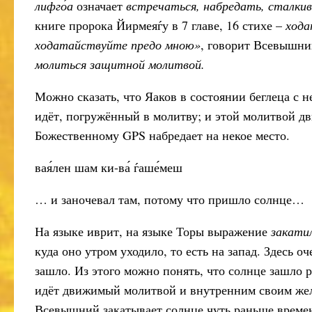
лифго́а
означает
встречаться, набредать, сталки
книге пророка Йирмеяѓу в 7 главе, 16 стихе –
хода
ходатайствуйте предо мною»
, говорит Всевышни
молиться защитной молитвой.
Можно сказать, что Яаков в состоянии беглеца с
идёт, погружённый в молитву; и этой молитвой 
Божественному GPS набредает на некое место.
вая́лен шам ки-ва́ ѓаше́меш
… и заночевал там, потому что пришло солнце…
На языке иврит, на языке Торы выражение
закати
куда оно утром уходило, то есть на запад. Здесь о
зашло. Из этого можно понять, что солнце зашло р
идёт движимый молитвой и внутренним своим жел
Всевышний закатывает солнце чуть раньше времени