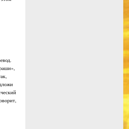
евод.
раши»,
ак,
одложи
ический
оворит,