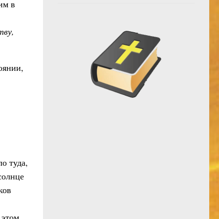
им в
тву,
оянии,
о туда,
 солнце
ков
 этом