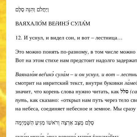
וַיַּחֲלֹם וְהִנֵּה סֻלָּם
ВАЯХАЛО́М ВЕѓИНЭ́ СУЛА́М
12. И уснул, и видел сон, и вот – лестница…
Это можно понять по-разному, в том числе можно п
Вот на этом стихе нам предстоит надолго задержат
Ваяхало́м веѓинэ́ сула́м
–
и он уснул, и вот – лестн
смотрит на ивритский текст, внутри буковки
ла́ме
סלל
значит, что корень слова нужно читать, как
(с
путь
, как сказано: «открыл нам путь через тело св
на небеса, соединяет небесное и земное. Мы сразу
סֻלָּם מֻצָּב אַרְצָה וְרֹאשׁוֹ מַגִּיעַ הַשָּׁמָיְמָה
сула́м муца́в а́рца верошо́ маги́я ѓашама́йма