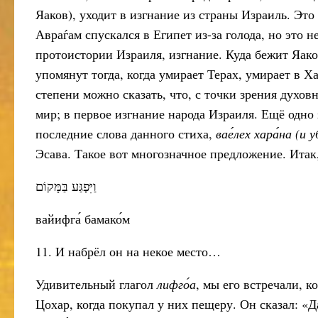
Яаков), уходит в изгнание из страны Израиль. Это
Авраѓам спускался в Египет из-за голода, но это н
протоистории Израиля, изгнание. Куда бежит Яако
упомянут тогда, когда умирает Терах, умирает в Ха
степени можно сказать, что, с точки зрения духов
мир; в первое изгнание народа Израиля. Ещё одно
последние слова данного стиха,
вае́лех хара́на (и
Эсава. Такое вот многозначное предложение. Итак
וַיִּפְגַּע בַּמָּקוֹם
вайифга́ бамако́м
11. И набрёл он на некое место…
Удивительный глагол
лифго́а
, мы его встречали, 
Цохар, когда покупал у них пещеру. Он сказал: «Д