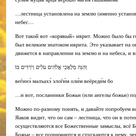
…лестница установлена на землю (именно установле
небес…
Вот такой вот «корявый» иврит. Можно было бы гов
был великим знатоком иврита. Это указывает на 
движется в направлении на землю и на небеса, и в
וְהִנֵּה מַלְאֲכֵי אֱלֹהִים עֹלִים וְיֹרְדִים בּוֹ׃
веѓинэ́ малъахэ́ элоѓи́м оли́м веёреди́м бо
…и вот, посланники Божьи (или ангелы божьи) по
Можно по-разному понять, и давайте попробуем вс
Яаков видит, что он сам – лестница, что он в пот
осуществляются все Божественные замыслы, всё Б
Божьи – все поднимаются и спускаются к нему, че