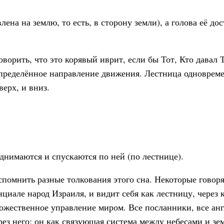
на на землю, то есть, в сторону земли), а голова её дос
орить, что это корявый иврит, если бы Тот, Кто давал Т
определённое направление движения. Лестница одноврем
верх, и вниз.
днимаются и спускаются по ней (по лестнице).
помнить разные толкования этого сна. Некоторые говоря
енциале народ Израиля, и видит себя как лестницу, через
ожественное управление миром. Все посланники, все ан
рез него; он как связующая система между небесами и зе