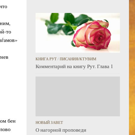
что
мним,
ой-то
раѓамов»
гнев
КНИГА РУТ
/
ПИСАНИЯ/КТУВИМ
Комментарий на книгу Рут. Глава 1
ном бен
НОВЫЙ ЗАВЕТ
слово
О нагорной проповеди