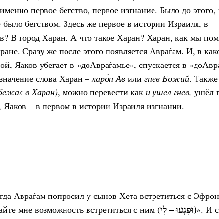
 именно первое бегство, первое изгнание. Было до этого, 
е было бегством. Здесь же первое в истории Израиля, в
в? В город Харан. А что такое Харан? Харан, как мы по
ране. Сразу же после этого появляется Авраѓам. И, в как
ной, Яаков убегает в «доАвраѓамье», спускается в «доАв
 значение слова Харан –
харо́н Ав
или
гнев Божий
. Также
 убежал в Харан)
, можно перевести как
и ушел гнев,
ушёл 
, Яаков – в первом в истории Израиля изгнании.
когда Авраѓам попросил у сынов Хета встретиться с Эфро
וּפִגְעוּ – לִי)
айте мне возможность встретиться с ним (
». И 