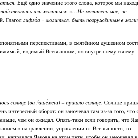
ваться
. Ещё одно значение этого слова, которое мы наход
тайствовать или молиться
: «…
Не молитесь мне, не
й. Глагол
лифго́а – молиться, быть погружённым в моли
 непонятными перспективами, в смятённом душевном сост
движимый, водимый Всевышним, по внутреннему своему
лось солнце
(
ва ѓаше́меш) – пришло солнце
. Солнце пришл
чень интересный оборот: он заночевал там из-за того, что
аньше, чем он ожидал. Опять-таки если говорить, что Яа
анием о направлении, управлении от Всевышнего, то
, направляя Яакова на этом пути, чтобы он заночевал в