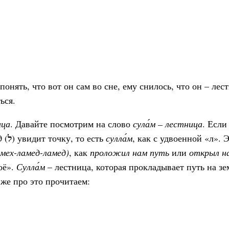
онять, что вот он сам во сне, ему снилось, что он – лес
ься.
ица
. Давайте посмотрим на слово
сула́м – лестница
. Если
ל
д
(
) увидит точку, то есть
сулла́м
, как с удвоенной «л». 
амех-ламед-ламед)
, как
проложил нам путь
или
открыл н
оё».
Сулла́м
– лестница, которая прокладывает путь на з
 же про это прочитаем: