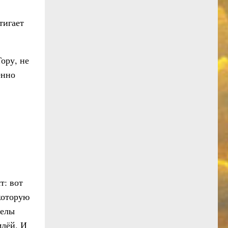
тигает
ору, не
енно
т: вот
 которую
гелы
млёй. И