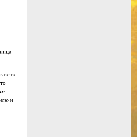
тница.
 кто-то
Это
ам
емлю и