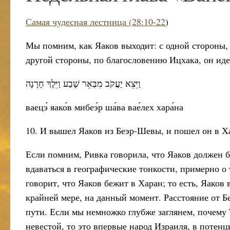
Самая чудесная лестница (28:10-22
)
Мы помним, как Яаков выходит: с одной стороны, у
другой стороны, по благословению Ицхака, он иде
וַיֵּצֵא יַעֲקֹב מִבְּאֵר שָׁבַע וַיֵּלֶךְ חָרָנָה
ваецэ́ яако́в мибеэ́р ша́ва вае́лех хара́на
10. И вышел Яаков из Беэр-Шевы, и пошел он в Х
Если помним, Ривка говорила, что Яаков должен б
вдаваться в географические тонкости, примерно о 
говорит, что Яаков бежит в Харан; то есть, Яаков 
крайней мере, на данный момент. Расстояние от Б
пути. Если мы немножко глубже заглянем, почему То
невестой, то это впервые народ Израиля, в потенц