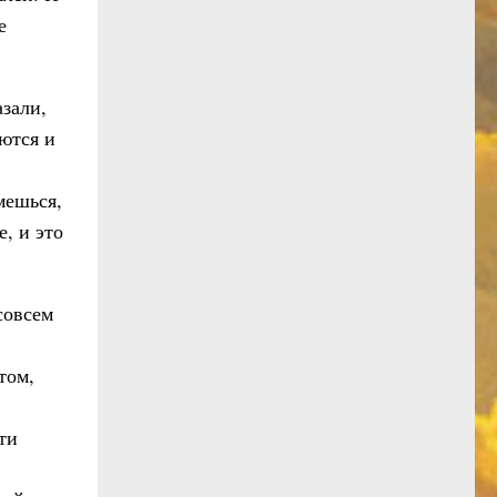
е
зали,
ются и
мешься,
, и это
совсем
том,
ти