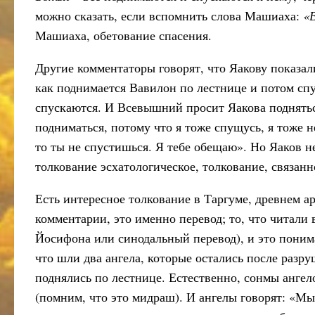
можно сказать, если вспомнить слова Машиаха:
«В
Машиаха, обетование спасения.
Другие комментаторы говорят, что Яакову показал
как поднимается Вавилон по лестнице и потом спу
спускаются. И Всевышний просит Яакова поднятьс
подниматься, потому что я тоже спущусь, я тоже 
то ты не спустишься. Я тебе обещаю». Но Яаков не
толкование эсхатологическое, толкование, связанн
Есть интересное толкование в Таргуме, древнем ар
комментарии, это именно перевод; то, что читали 
Йосифона или синодальный перевод), и это понима
что шли два ангела, которые остались после разр
поднялись по лестнице. Естественно, сонмы ангело
(помним, что это мидраш). И ангелы говорят: «Мы 