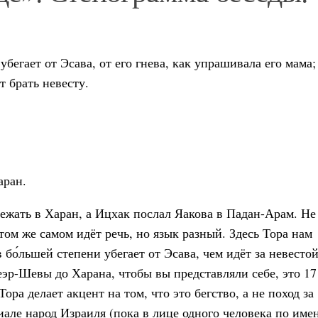
бегает от Эсава, от его гнева, как упрашивала его мама;
т брать невесту.
аран.
ежать в Харан, а Ицхак послал Яакова в Падан-Арам. Не
том же самом идёт речь, но язык разный. Здесь Тора нам
в бо́льшей степени убегает от Эсава, чем идёт за невестой
еэр-Шевы до Харана, чтобы вы представляли себе, это 17
ра делает акцент на том, что это бегство, а не поход за
иале народ Израиля (пока в лице одного человека по име