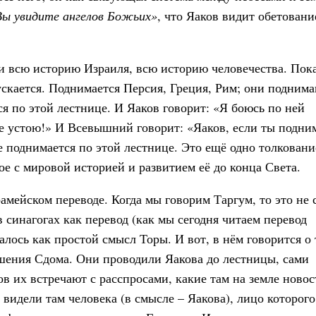
ы увидите ангелов Божьих»
, что Яаков видит обетовани
и всю историю Израиля, всю историю человечества. Пока
скается. Поднимается Персия, Греция, Рим; они поднима
я по этой лестнице. И Яаков говорит: «Я боюсь по ней
не устою!» И Всевышний говорит: «Яаков, если ты подни
 поднимается по этой лестнице. Это ещё одно толкование
ое с мировой историей и развитием её до конца Света.
амейском переводе. Когда мы говорим Таргум, то это не 
в синагогах как перевод (как мы сегодня читаем перевод
лось как простой смысл Торы. И вот, в нём говорится о 
ушения Сдома. Они проводили Яакова до лестницы, сами
в их встречают с расспросами, какие там на земле новос
видели там человека (в смысле – Яакова), лицо которого