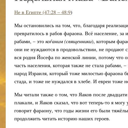
Не в Египте (47:28 – 48:9
)
Мы остановились на том, что, благодаря реализац
превратилось в рабов фараона. Всё население, за 
рабами, – это
коѓаним (священники
), которым фар
они не нуждаются в продовольствии, не продают св
вся родня Йосефа по женской линии, потому что о
часть населения, которая также не стала рабами, 
народ Израиля, который тоже милостью фараона бы
стада, и тоже не нуждался в хлебе. И евреи тоже 
Мы читали также о том, что Яаков после двадцати 
плакали, и Яаков сказал, что вот теперь-то я могу 
говорит фараону, что годы жизни его были тяжёлые
продолжить читать историю наших героев.