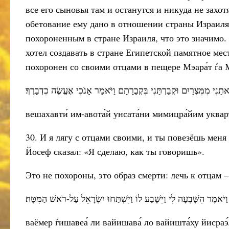
все его сыновья там и останутся и никуда не захо
обетование ему дано в отношении страны Израиля.
похороненным в стране Израиля, что это значимо.
хотел создавать в стране Египетской памятное мес
похоронен со своими отцами в пещере Мэaра́т ѓа М
אתַנִי מִמִּצְרַיִם וּקְבַרְתַּנִי בִּקְבֻרָתָם וַיֹּאמַר אָנֹכִי אֶעֱשֶׂה כִדְבָרֶךָ׃
вешахавти́ им-авота́й унсата́ни мимицра́йим укварта
30. И я лягу с отцами своими, и ты повезёшь меня
Йосеф сказал: «Я сделаю, как ты говоришь».
Это не похороны, это образ смерти: лечь к отцам –
שְׂרָאֵל עַל-רֹאשׁ הַמִּטָּה׃
ваёмер ѓишавеа́ ли вайишава́ ло вайишта́ху йисраэ́