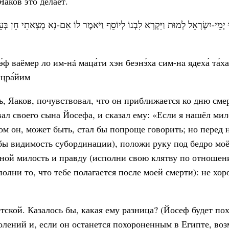
Яаков это делает.
בוּ יְמֵי-יִשְׂרָאֵל לָמוּת וַיִּקְרָא לִבְנוֹ לְיוֹסֵף וַיֹּאמֶר לוֹ אִם-נָא מָצָאתִי חֵן בְ
э́ф ваёмер ло им-нá маца́ти хэн беэнэ́ха сим-нa ядеха́ та́ха
ицра́йим
, Яаков, почувствовал, что он приближается ко дню смер
вал своего сына Йосефа, и сказал ему: «Если я нашёл мил
ном он, может быть, стал бы попроще говорить; но перед 
бы видимость субординации), положи руку под бедро моё
со мной милость и правду (исполни свою клятву по отноше
лни то, что тебе полагается после моей смерти): не хор
тской. Казалось бы, какая ему разница? (Йосеф будет по
колений и, если он останется похороненным в Египте, во