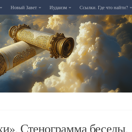
Новый Завет
Иудаизм
Ссылки. Где что найти?
хи». Стенограмма беседы.