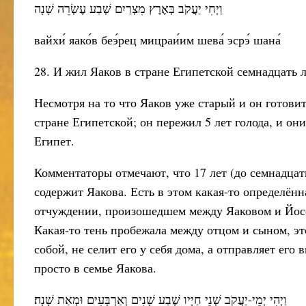
וַיְחִי יַעֲקֹב בְּאֶרֶץ מִצְרַיִם שְׁבַע עֶשְׂרֵה שָׁנָה
вайхи́ яако́в беэ́рец мицраи́им шева́ эсрэ́ шана́
28. И жил Яаков в стране Египетской семнадцать
Несмотря на то что Яаков уже старый и он готови
стране Египетской; он пережил 5 лет голода, и он
Египет.
Комментаторы отмечают, что 17 лет (до семнадцат
содержит Яакова. Есть в этом какая-то определённ
отчуждении, произошедшем между Яаковом и Йосе
Какая-то тень пробежала между отцом и сыном, эт
собой, не селит его у себя дома, а отправляет его 
просто в семье Яакова.
וַיְהִי יְמֵי-יַעֲקֹב שְׁנֵי חַיָּיו שֶׁבַע שָׁנִים וְאַרְבָּעִים וּמְאַת שָׁנָה׃