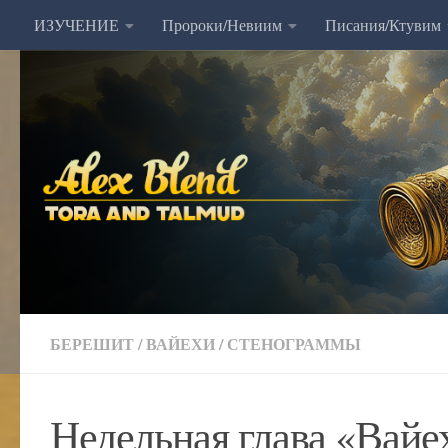
ИЗУЧЕНИЕ
Пророки/Невиим
Писания/Ктувим
Перейти к содержимому
БЕРЕШИТ
/
ВАЙЕХИ
/
СТЕНОГРАММЫ
Недельная глава «Вайе