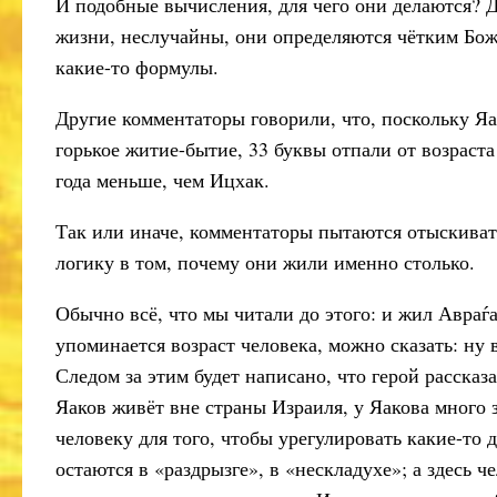
И подобные вычисления, для чего они делаются? Дл
жизни, неслучайны, они определяются чётким Бо
какие-то формулы.
Другие комментаторы говорили, что, поскольку Я
горькое житие-бытие, 33 буквы отпали от возраст
года меньше, чем Ицхак.
Так или иначе, комментаторы пытаются отыскивать
логику в том, почему они жили именно столько.
Обычно всё, что мы читали до этого: и жил Авраѓа
упоминается возраст человека, можно сказать: ну 
Следом за этим будет написано, что герой рассказ
Яаков живёт вне страны Израиля, у Яакова много з
человеку для того, чтобы урегулировать какие-то 
остаются в «раздрызге», в «нескладухе»; а здесь