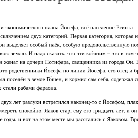
ии экономического плана Йосефа, всё население Египта
исключением двух категорий. Первая категория, которая н
аон выделяет особый паёк, особую продовольственную по
ою землю. И надо сказать, что эти коѓаним – это в том 
н женат на дочери Потифара, священника из города Он. 
– это родственники Йосефа по линии Йосефа, его отец и б
л поселён в земле Го́шен, и кормил сам себя, содержал 
не стали рабами фараона.
двух лет разлуки встретился наконец-то с Йосефом, плак
умереть спокойно. Яаков стар, ему сто тридцать лет, и он
 годы, и вот на этом месте мы расстались с Яаковом. Вр