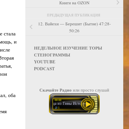
Книги на OZON
ПРЕДЫДУЩАЯ ПУБЛИКАЦИЯ
12. Вайехи — Берешит (Бытие) 47:28-
50:26
е стала
мощь, и
НЕДЕЛЬНОЕ ИЗУЧЕНИЕ ТОРЫ
числе
СТЕНОГРАММЫ
Вторая
YOUTUBE
ратья,
PODCAST
свои
Скачайте Радио
или просто слушай
ал, оба
00:00
Наложница из Гивы История без положительных героев
1
емя