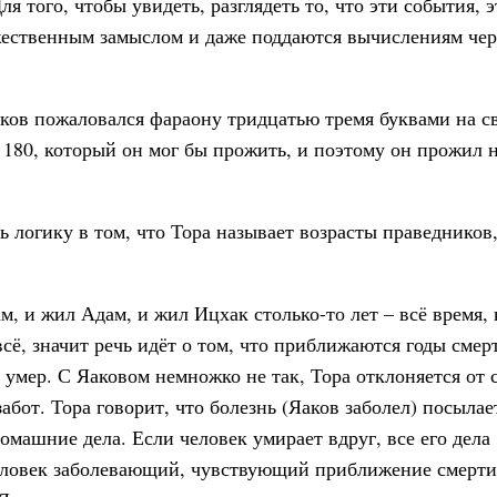
я того, чтобы увидеть, разглядеть то, что эти события, 
жественным замыслом и даже поддаются вычислениям чер
аков пожаловался фараону тридцатью тремя буквами на с
а 180, который он мог бы прожить, и поэтому он прожил н
 логику в том, что Тора называет возрасты праведников,
м, и жил Адам, и жил Ицхак столько-то лет – всё время, 
всё, значит речь идёт о том, что приближаются годы смер
а умер. С Яаковом немножко не так, Тора отклоняется от 
абот. Тора говорит, что болезнь (Яаков заболел) посылае
домашние дела. Если человек умирает вдруг, все его дела
 человек заболевающий, чувствующий приближение смерти