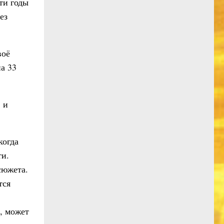
эти годы
ез
воё
а 33
 и
когда
ти.
сюжета.
тся
, может