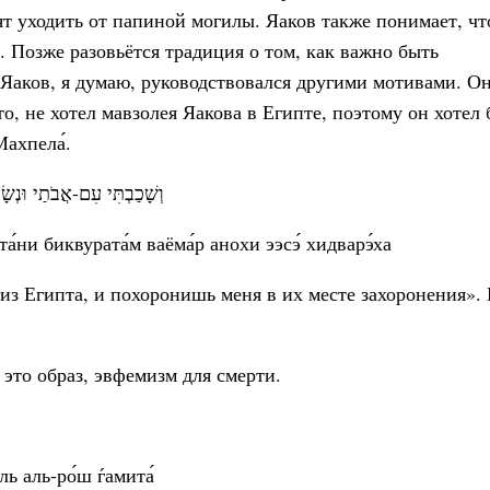
тят уходить от папиной могилы. Яаков также понимает, чт
 Позже разовьётся традиция о том, как важно быть
 Яаков, я думаю, руководствовался другими мотивами. Он
то, не хотел мавзолея Яакова в Египте, поэтому он хотел
ахпела́.
וְשָׁכַבְתִּי עִם-אֲבֹתַי וּנְשָׂ
́ни биквурата́м ваёма́р анохи ээсэ́ хидварэ́ха
 из Египта, и похоронишь меня в их месте захоронения».
 это образ, эвфемизм для смерти.
וַיֹּאמֶר הִשָּׁבְעָה לִי וַיִּשָּׁבַע לוֹ וַיִּשְׁתַּחוּ יִ
ль аль-ро́ш ѓамита́