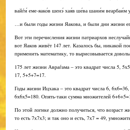
вайѓи́ еме-яако́в шенэ́ хая́в ше́ва шани́м веарбаи́м 
…и были годы жизни Яакова, и были дни жизни его
Вот эти перечисления жизни патриархов неслучайн
вот Яаков живёт 147 лет. Казалось бы, никакой по
применить математику, то вырисовывается доволь
175 лет жизни Авраѓама – это квадрат числа 5, 5х
17, 5+5+7=17.
Годы жизни Ицхака – это квадрат числа 6, 6х6=36,
6х6х5=180. Опять-таки сумма множителей 6+6+5=1
По этой логике должно получиться, что возраст жи
то есть 7х7х3; и так оно и есть, 7х7 = 49, умножи