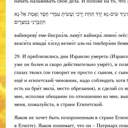
начать налаживать свои дела. И похоже на то, что 
ּעֵינֶיךָ שִׂים-נָא יָדְךָ תַּחַת יְרֵכִי וְעָשִׂיתָ עִמָּדִי חֶסֶד וֶאֱמֶת אַל-נָא
תִקְבְּרֵנִי בְּמִצְרָיִם׃
вайикреву́ еме-йисраэ́ль ламу́т вайикра́ ливно́ леёс
веаси́та имади́ хэ́сед веэмэ́т аль-на́ тикберэ́ни бем
29. И приблизились дни Израилю умереть (Израиль
уже он болен и скоро действительно умрёт), и поз
глазах твоих (он говорит не просто с сыном, с сы
ещё и египетский чиновник, надо соблюдать хотя 
есть на бри́т мила́, место обрезания), и сделай 
мне, исполни обещание по отношению ко мне, выпо
меня, пожалуйста, в стране Египетской.
Яаков не хочет быть похороненным в стране Египе
в Египте). Яаков понимает, что он – Патриарх по