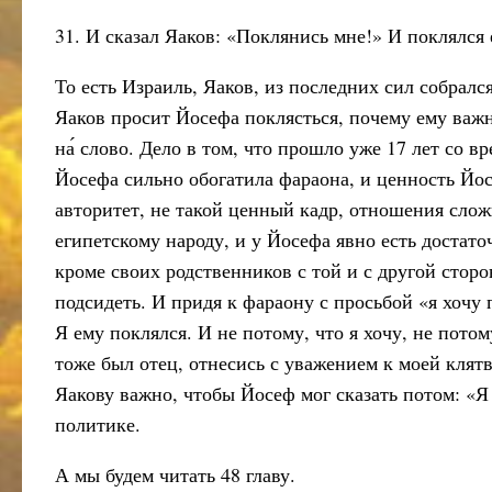
31. И сказал Яаков: «Поклянись мне!» И поклялся 
То есть Израиль, Яаков, из последних сил собрал
Яаков просит Йосефа поклясться, почему ему важн
на́ слово. Дело в том, что прошло уже 17 лет со в
Йосефа сильно обогатила фараона, и ценность Йос
авторитет, не такой ценный кадр, отношения сло
египетскому народу, и у Йосефа явно есть достато
кроме своих родственников с той и с другой сторон
подсидеть. И придя к фараону с просьбой «я хочу 
Я ему поклялся. И не потому, что я хочу, не потом
тоже был отец, отнесись с уважением к моей клят
Яакову важно, чтобы Йосеф мог сказать потом: «Я
политике.
А мы будем читать 48 главу.