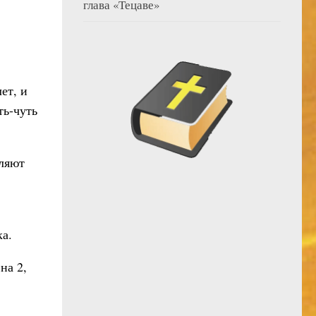
глава «Тецаве»
ет, и
ть-чуть
вляют
а.
на 2,