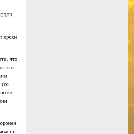
וַיִּקְרְ
т ерехи́
ти, что
ость в
ним
 (то
нию ко
они
хоронен
зможно,