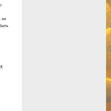
о
 не
 быть
 И