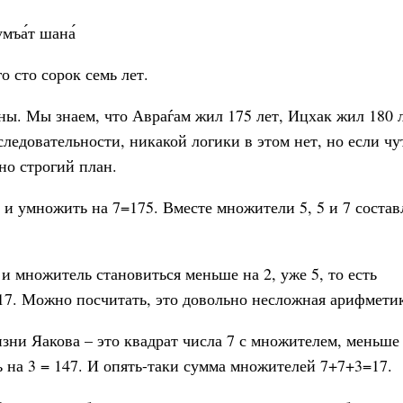
умъа́т шана́
 сто сорок семь лет.
ы. Мы знаем, что Авраѓам жил 175 лет, Ицхак жил 180 л
следовательности, никакой логики в этом нет, но если чу
но строгий план.
5 и умножить на 7=175. Вместе множители 5, 5 и 7 соста
 и множитель становиться меньше на 2, уже 5, то есть
7. Можно посчитать, это довольно несложная арифметик
зни Яакова – это квадрат числа 7 с множителем, меньше 
ть на 3 = 147. И опять-таки сумма множителей 7+7+3=17.