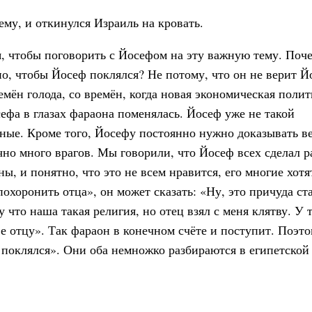
ему, и откинулся Израиль на кровать.
ся, чтобы поговорить с Йосефом на эту важную тему. Поч
о, чтобы Йосеф поклялся? Не потому, что он не верит Й
ремён голода, со времён, когда новая экономическая поли
ефа в глазах фараона поменялась. Йосеф уже не такой
жные. Кроме того, Йосефу постоянно нужно доказывать в
чно много врагов. Мы говорили, что Йосеф всех сделал р
ы, и понятно, что это не всем нравится, его многие хотя
похоронить отца», он может сказать: «Ну, это причуда ст
у что наша такая религия, но отец взял с меня клятву. У 
ве отцу». Так фараон в конечном счёте и поступит. Поэт
 поклялся». Они оба немножко разбираются в египетской