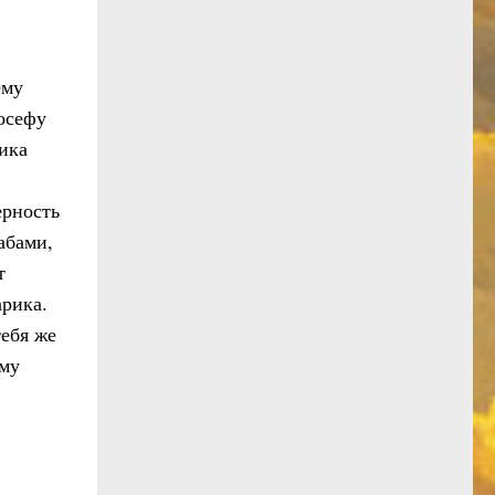
ему
осефу
тика
ерность
абами,
т
арика.
тебя же
ому