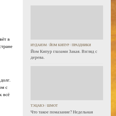
вёт в
ИУДАИЗМ
/
ЙОМ КИПУР
/
ПРАЗДНИКИ
стране
Йом Кипур глазами Закая. Взгляд с
дерева.
долг.
ом с
к всё
ТЭЦАВЭ
/
ШМОТ
Что такое помазание? Недельная